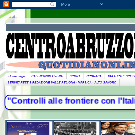
Home page
CALENDARIO EVENTI
SPORT
CRONACA
CULTURA E SPET
SERVIZI RETE 8 REDAZIONE VALLE PELIGNA - MARSICA - ALTO SANGRO
trolli alle frontiere con l'Italia",