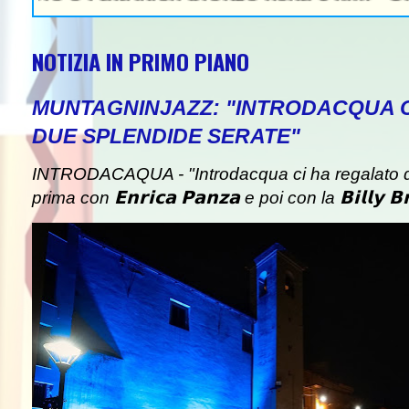
NOTIZIA IN PRIMO PIANO
MUNTAGNINJAZZ: "INTRODACQUA 
DUE SPLENDIDE SERATE"
INTRODACAQUA - "Introdacqua ci ha regalato d
prima con 𝗘𝗻𝗿𝗶𝗰𝗮 𝗣𝗮𝗻𝘇𝗮 e poi con la 𝗕𝗶𝗹𝗹𝘆 𝗕𝗿