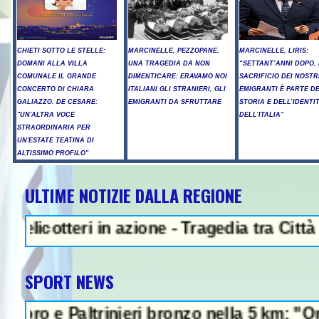
CHIETI SOTTO LE STELLE:
MARCINELLE, PEZZOPANE,
MARCINELLE, LIRIS:
DOMANI ALLA VILLA
UNA TRAGEDIA DA NON
“SETTANT’ANNI DOPO, 
COMUNALE IL GRANDE
DIMENTICARE: ERAVAMO NOI
SACRIFICIO DEI NOSTR
CONCERTO DI CHIARA
ITALIANI GLI STRANIERI, GLI
EMIGRANTI È PARTE D
GALIAZZO. DE CESARE:
EMIGRANTI DA SFRUTTARE
STORIA E DELL’IDENTI
"UN'ALTRA VOCE
DELL’ITALIA”
STRAORDINARIA PER
UN'ESTATE TEATINA DI
ALTISSIMO PROFILO"
ULTIME NOTIZIE DALLA REGIONE
NEWS IN EVIDENZA -
tteri in azione - Tragedia tra Città S.Ang
SPORT NEWS
 Paltrinieri bronzo nella 5 km: "Ora ci dive