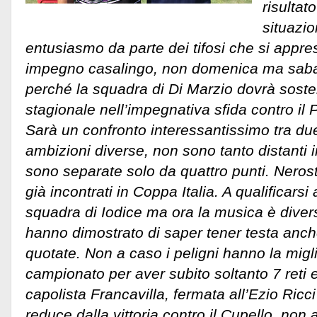
risultat
situazi
entusiasmo da parte dei tifosi che si appr
impegno casalingo, non domenica ma sab
perché la squadra di Di Marzio dovrà sosten
stagionale nell’impegnativa sfida contro il 
Sarà un confronto interessantissimo tra due
ambizioni diverse, non sono tanto distanti i
sono separate solo da quattro punti. Nerost
già incontrati in Coppa Italia. A qualificarsi
squadra di Iodice ma ora la musica è divers
hanno dimostrato di saper tener testa anch
quotate. Non a caso i peligni hanno la migli
campionato per aver subito soltanto 7 reti 
capolista Francavilla, fermata all’Ezio Ricci 
reduce dalla vittoria contro il Cupello, non a