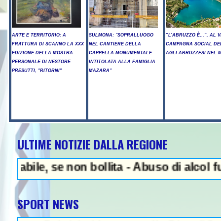
ARTE E TERRITORIO: A
SULMONA: "SOPRALLUOGO
“L’ABRUZZO È…”, AL V
FRATTURA DI SCANNO LA XXX
NEL CANTIERE DELLA
CAMPAGNA SOCIAL DE
EDIZIONE DELLA MOSTRA
CAPPELLA MONUMENTALE
AGLI ABRUZZESI NEL
PERSONALE DI NESTORE
INTITOLATA ALLA FAMIGLIA
PRESUTTI, "RITORNI"
MAZARA"
ULTIME NOTIZIE DALLA REGIONE
NEWS IN EVIDENZA -
le, se non bollita - Abuso di alcol fuori d
SPORT NEWS