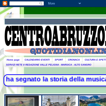
Home page
CALENDARIO EVENTI
SPORT
CRONACA
CULTURA E SPET
SERVIZI RETE 8 REDAZIONE VALLE PELIGNA - MARSICA - ALTO SANGRO
gnato la storia della musica - L'I