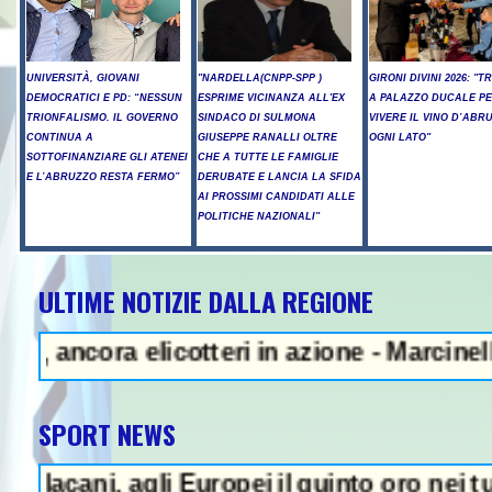
UNIVERSITÀ, GIOVANI
"NARDELLA(CNPP-SPP )
GIRONI DIVINI 2026: "T
DEMOCRATICI E PD: “NESSUN
ESPRIME VICINANZA ALL'EX
A PALAZZO DUCALE P
TRIONFALISMO. IL GOVERNO
SINDACO DI SULMONA
VIVERE IL VINO D’ABR
CONTINUA A
GIUSEPPE RANALLI OLTRE
OGNI LATO"
SOTTOFINANZIARE GLI ATENEI
CHE A TUTTE LE FAMIGLIE
E L’ABRUZZO RESTA FERMO”
DERUBATE E LANCIA LA SFIDA
AI PROSSIMI CANDIDATI ALLE
POLITICHE NAZIONALI"
ULTIME NOTIZIE DALLA REGIONE
n: "Se Usa non correggeranno il 
eri in azione - Marcinelle, Manoppello rico
SPORT NEWS
opei il quinto oro nei tuffi sincro con Elis