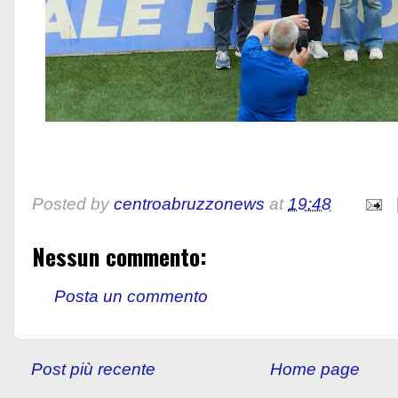
Posted by
centroabruzzonews
at
19:48
Nessun commento:
Posta un commento
Post più recente
Home page