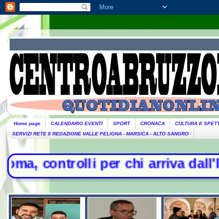
Home page
CALENDARIO EVENTI
SPORT
CRONACA
CULTURA E SPET
SERVIZI RETE 8 REDAZIONE VALLE PELIGNA - MARSICA - ALTO SANGRO
a dall'Italia- Scontro tra Madrid e