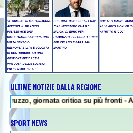
"IL COMUNE DI MARTINSICURO
CULTURA, D'INCECCO (LEGA):
CHIETI: "FIAMME VICIN
APPROVA IL BILANCIO
"DAL MINISTERO QUASI 5
ALLE ABITAZIONI FILIP
POLISERVICE 2025
MILIONI DI EURO PER
ATTIVATO IL COC"
DIMOSTRANDO ANCORA UNA
L'ABRUZZO. SBLOCCATI FONDI
VOLTA SENSO DI
PER CELANO E FARA SAN
RESPONSABILITÀ E VOLONTÀ
MARTINO"
DI CONTRIBUIRE AD UNA
GESTIONE EFFICACE E
VIRTUOSA DELLA SOCIETÀ
POLISERVICE S.P.A."
ULTIME NOTIZIE DALLA REGIONE
 - Sparatoria in una scuola a B
, giornata critica su più fronti - A14, can
SPORT NEWS