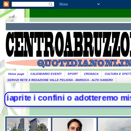
Home page
CALENDARIO EVENTI
SPORT
CRONACA
CULTURA E SPET
SERVIZI RETE 8 REDAZIONE VALLE PELIGNA - MARSICA - ALTO SANGRO
fini o adotteremo misure". Piantedo