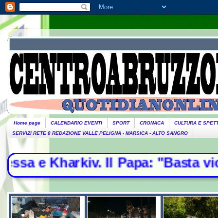
Home page
CALENDARIO EVENTI
SPORT
CRONACA
CULTURA E SPET
SERVIZI RETE 8 REDAZIONE VALLE PELIGNA - MARSICA - ALTO SANGRO
. Il Papa: "Basta violenze, spazio a