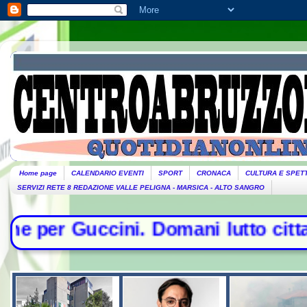
Home page
CALENDARIO EVENTI
SPORT
CRONACA
CULTURA E SPET
SERVIZI RETE 8 REDAZIONE VALLE PELIGNA - MARSICA - ALTO SANGRO
 Domani lutto cittadino- Conte sfi