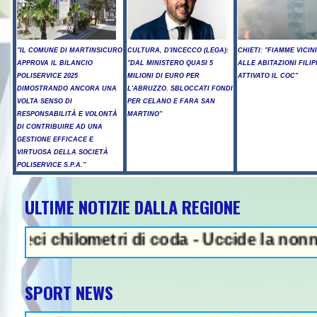
"IL COMUNE DI MARTINSICURO
CULTURA, D'INCECCO (LEGA):
CHIETI: "FIAMME VICIN
APPROVA IL BILANCIO
"DAL MINISTERO QUASI 5
ALLE ABITAZIONI FILIP
POLISERVICE 2025
MILIONI DI EURO PER
ATTIVATO IL COC"
DIMOSTRANDO ANCORA UNA
L'ABRUZZO. SBLOCCATI FONDI
VOLTA SENSO DI
PER CELANO E FARA SAN
RESPONSABILITÀ E VOLONTÀ
MARTINO"
DI CONTRIBUIRE AD UNA
GESTIONE EFFICACE E
VIRTUOSA DELLA SOCIETÀ
POLISERVICE S.P.A."
ULTIME NOTIZIE DALLA REGIONE
NEWS IN EVIDENZA - Sparator
hilometri di coda - Uccide la nonna a marte
SPORT NEWS