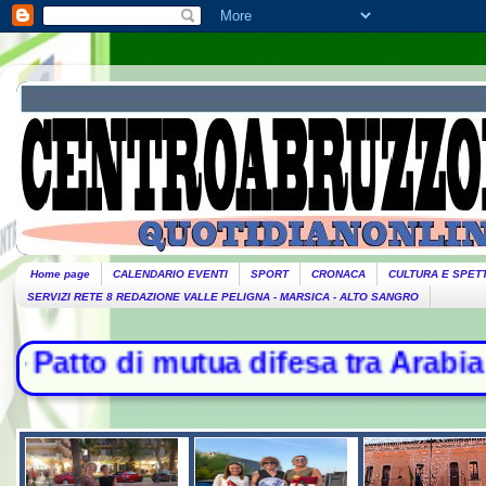
Home page
CALENDARIO EVENTI
SPORT
CRONACA
CULTURA E SPET
SERVIZI RETE 8 REDAZIONE VALLE PELIGNA - MARSICA - ALTO SANGRO
difesa tra Arabia Saudita, Turchia 