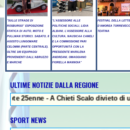
"SULLE STRADE DI
"L'ASSESSORE ALLE
FESTIVAL DELLA LETT
ROSBURGO” ESPOSIZIONE
POLITICHE SOCIALI, LIDIA
D'AMOREA TORREVECC
STATICA DI AUTO, MOTO E
ALBANI, L'ASSESSORE ALLA
TEATINA
PULLMAN STORICI. SABATO, 8
CULTURA, NAUSICAA CAMELI
AGOSTO LUNGOMARE
E LA COMMISSIONE PARI
CELOMMI (PARTE CENTRALE).
OPPORTUNITÀ CON LA
OLTRE 100 EQUIPAGGI
PRESIDENTE MARILENA
PROVENIENTI DALL’ABRUZZO
ANDREANI, OMAGGIANO
E MARCHE
FIORELLA MANNOIA"
ULTIME NOTIZIE DALLA REGIONE
ini, il Maestrone che ha segnato
enne - A Chieti Scalo divieto di utilizzo a
SPORT NEWS