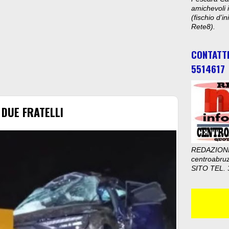
amichevoli i
(fischio d’i
Rete8).
CONTATT
5514617
 DUE FRATELLI
REDAZION
centroabru
SITO TEL. 