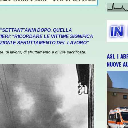
 “SETTANT'ANNI DOPO, QUELLA
ERI: “RICORDARE LE VITTIME SIGNIFICA
ZIONI E SFRUTTAMENTO DEL LAVORO”
 di lavoro, di sfruttamento e di vite sacrificate.
ASL 1 AB
NUOVE A