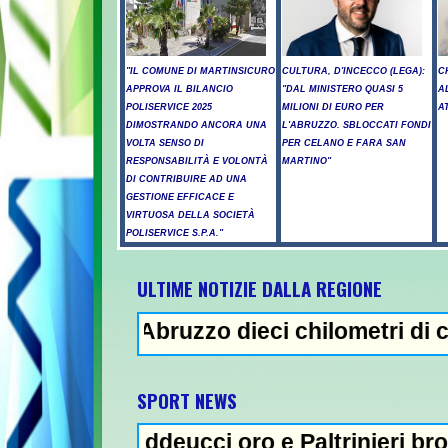
"IL COMUNE DI MARTINSICURO
CULTURA, D'INCECCO (LEGA):
C
APPROVA IL BILANCIO
"DAL MINISTERO QUASI 5
A
POLISERVICE 2025
MILIONI DI EURO PER
A
DIMOSTRANDO ANCORA UNA
L'ABRUZZO. SBLOCCATI FONDI
VOLTA SENSO DI
PER CELANO E FARA SAN
RESPONSABILITÀ E VOLONTÀ
MARTINO"
DI CONTRIBUIRE AD UNA
GESTIONE EFFICACE E
VIRTUOSA DELLA SOCIETÀ
POLISERVICE S.P.A."
ULTIME NOTIZIE DALLA REGIONE
 Abruzzo dieci chilometri di coda - Uccide 
NEWS IN EVIDEN
SPORT NEWS
ddeucci oro e Paltrinieri bronzo nella 5 km