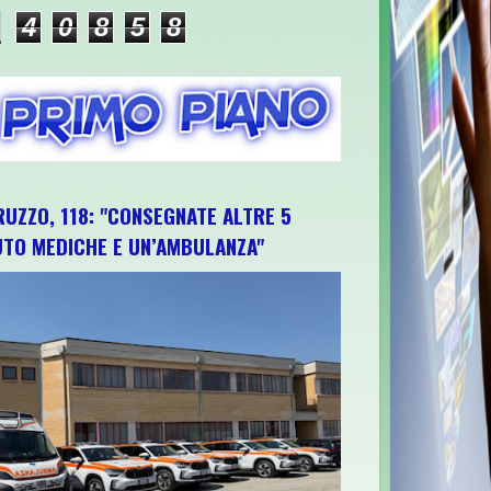
4
0
8
5
8
RUZZO, 118: "CONSEGNATE ALTRE 5
UTO MEDICHE E UN’AMBULANZA"