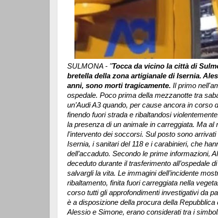
SULMONA - "
Tocca da vicino la città di Sul
bretella della zona artigianale di Isernia. Ale
anni, sono morti tragicamente.
Il primo nell'a
ospedale. Poco prima della mezzanotte tra saba
un’Audi A3 quando, per cause ancora in corso d
finendo fuori strada e ribaltandosi violentemente
la presenza di un animale in carreggiata. Ma a
l’intervento dei soccorsi. Sul posto sono arrivati
Isernia, i sanitari del 118 e i carabinieri, che han
dell’accaduto. Secondo le prime informazioni, 
deceduto durante il trasferimento all’ospedale di 
salvargli la vita. Le immagini dell’incidente mos
ribaltamento, finita fuori carreggiata nella veget
corso tutti gli approfondimenti investigativi da pa
è a disposizione della procura della Repubblica d
Alessio e Simone, erano considerati tra i simboli 