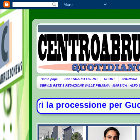
Home page
CALENDARIO EVENTI
SPORT
CRONACA
SERVIZI RETE 8 REDAZIONE VALLE PELIGNA - MARSICA - ALTO
one per Guccini. Domani lutto citta