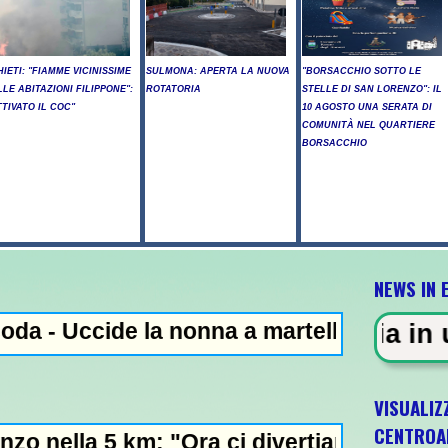
HIETI: "FIAMME VICINISSIME
SULMONA: APERTA LA NUOVA
"BORSACCHIO SOTTO LE
LLE ABITAZIONI FILIPPONE":
ROTATORIA
STELLE DI SAN LORENZO": IL
TTIVATO IL COC"
10 AGOSTO UNA SERATA DI
COMUNITÀ NEL QUARTIERE
BORSACCHIO
NEWS IN 
la nonna a martellate, arrestato il nipote 
ZA - Sparatoria in una scuola a 
VISUALIZ
CENTROA
: "Ora ci divertiamo in staffetta"- L'Italia