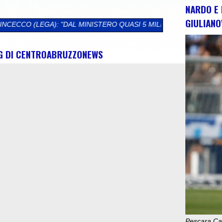
NARDO E 
GIULIANO
NISTERO QUASI 5 MILIONI DI EURO PER L'ABRUZZO. SBLOCCATI 
NG DI CENTROABRUZZONEWS
Pescara Cal