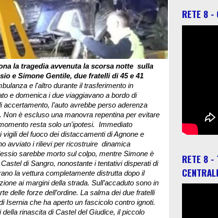
RETE 8 -
mona la tragedia avvenuta la scorsa notte sulla
ssio e Simone Gentile, due fratelli di 45 e 41
mbulanza e l'altro durante il trasferimento in
to e domenica i due viaggiavano a bordo di
i accertamento, l’auto avrebbe perso aderenza
.
Non è escluso una manovra repentina per evitare
l momento resta solo un'ipotesi. Immediato
 i vigili del fuoco dei distaccamenti di Agnone e
no avviato i rilievi per ricostruire dinamica
Alessio sarebbe morto sul colpo, mentre Simone è
RETE 8 -
Castel di Sangro, nonostante i tentativi disperati di
CENTRAL
trano la vettura completamente distrutta dopo il
azione ai margini della strada. Sull’accaduto sono in
rte delle forze dell’ordine. La salma dei due fratelli
i Isernia che ha aperto un fascicolo contro ignoti.
della rinascita di Castel del Giudice, il piccolo