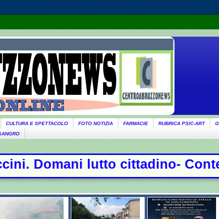
CULTURA E SPETTACOLO
FOTO NOTIZIA
FARMACIE
RUBRICA PSIC-ART
G
 SANGRO
dino- Conte sfida la commissione Co