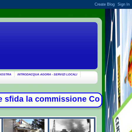
IOSTRA
INTRODACQUA AGORA - SERVIZI LOCALI
vid, duello con Meloni - Patto di m