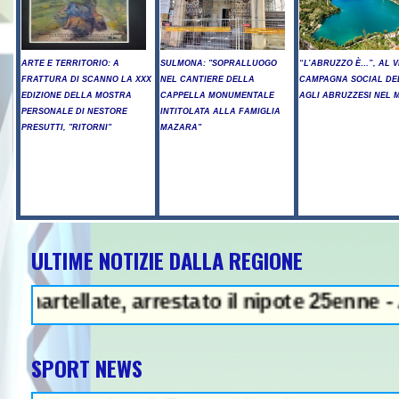
ARTE E TERRITORIO: A
SULMONA: "SOPRALLUOGO
“L’ABRUZZO È…”, AL V
FRATTURA DI SCANNO LA XXX
NEL CANTIERE DELLA
CAMPAGNA SOCIAL DE
EDIZIONE DELLA MOSTRA
CAPPELLA MONUMENTALE
AGLI ABRUZZESI NEL
PERSONALE DI NESTORE
INTITOLATA ALLA FAMIGLIA
PRESUTTI, "RITORNI"
MAZARA"
ULTIME NOTIZIE DALLA REGIONE
 - Arresto illegale e peculato, in 
ate, arrestato il nipote 25enne - A Chieti 
SPORT NEWS