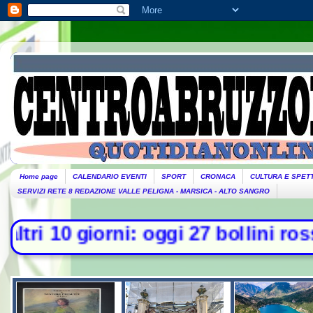
Home page
CALENDARIO EVENTI
SPORT
CRONACA
CULTURA E SPET
SERVIZI RETE 8 REDAZIONE VALLE PELIGNA - MARSICA - ALTO SANGRO
ni: oggi 27 bollini rossi, venerdì 