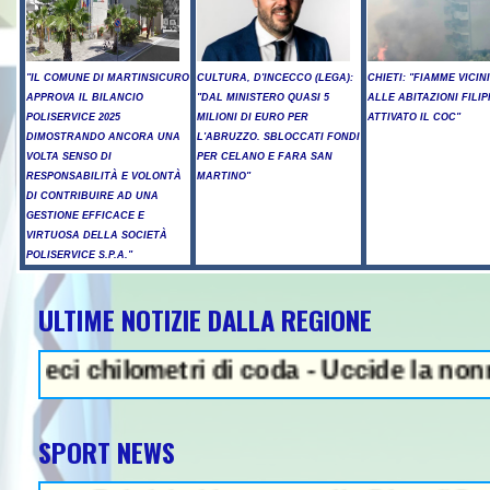
"IL COMUNE DI MARTINSICURO
CULTURA, D'INCECCO (LEGA):
CHIETI: "FIAMME VICIN
APPROVA IL BILANCIO
"DAL MINISTERO QUASI 5
ALLE ABITAZIONI FILIP
POLISERVICE 2025
MILIONI DI EURO PER
ATTIVATO IL COC"
DIMOSTRANDO ANCORA UNA
L'ABRUZZO. SBLOCCATI FONDI
VOLTA SENSO DI
PER CELANO E FARA SAN
RESPONSABILITÀ E VOLONTÀ
MARTINO"
DI CONTRIBUIRE AD UNA
GESTIONE EFFICACE E
VIRTUOSA DELLA SOCIETÀ
POLISERVICE S.P.A."
ULTIME NOTIZIE DALLA REGIONE
NEWS IN EVIDENZA - Sparator
hilometri di coda - Uccide la nonna a marte
SPORT NEWS