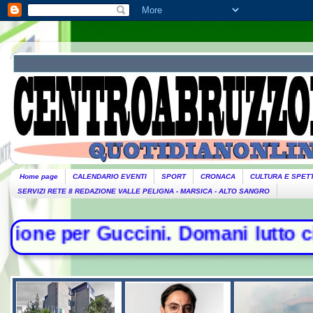
Home page
CALENDARIO EVENTI
SPORT
CRONACA
CULTURA E SPET
SERVIZI RETE 8 REDAZIONE VALLE PELIGNA - MARSICA - ALTO SANGRO
i. Domani lutto cittadino- Conte sf