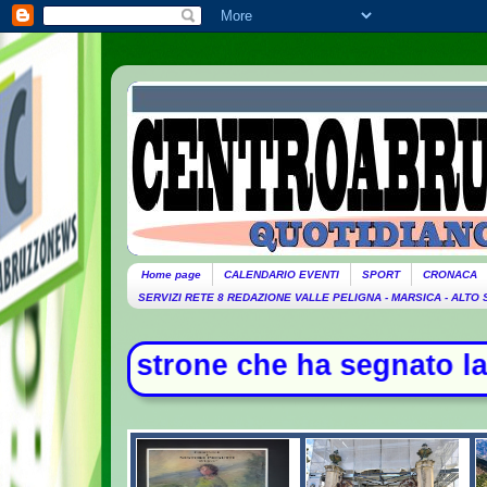
Home page
CALENDARIO EVENTI
SPORT
CRONACA
SERVIZI RETE 8 REDAZIONE VALLE PELIGNA - MARSICA - ALTO
 che ha segnato la storia della mus