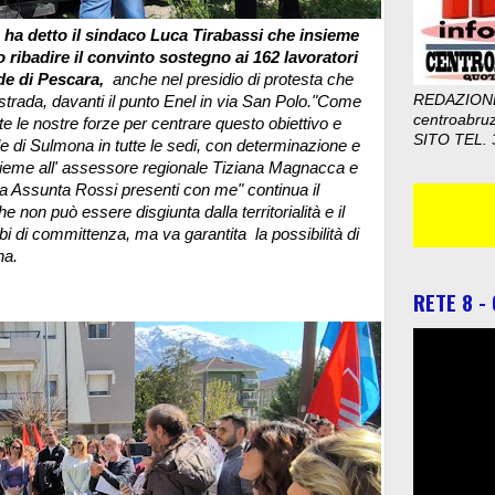
ha detto il sindaco Luca Tirabassi che insieme
ribadire il convinto sostegno ai 162 lavoratori
ede di Pescara,
anche nel presidio di protesta che
REDAZION
trada, davanti il punto Enel in via San Polo.
"Come
centroabru
 le nostre forze per centrare questo obiettivo e
SITO TEL. 
e di Sulmona in tutte le sedi, con determinazione e
insieme all' assessore regionale Tiziana Magnacca e
ia Assunta Rossi presenti con me" continua il
 non può essere disgiunta dalla territorialità e il
i di committenza, ma va garantita la possibilità di
ona.
RETE 8 -