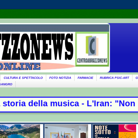
CULTURA E SPETTACOLO
FOTO NOTIZIA
FARMACIE
RUBRICA PSIC-ART
G
 SANGRO
ica - L'Iran: "Non stiamo negoziand