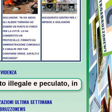
GIULIANOVA: "IN VIA NIEVO,
INAUGURATO CENTRO PER L'
GLI ALBERI TORNANO AD
IMPIEGO A GIULIANOVA
ESSERE UN PUNTO DI FORZA
PER LA CITTÀ. LO HA
CONSENTITO UN
PROTOCOLLO, FIRMATO DA
AMMINISTRAZIONE COMUNALE
E CONALPA PER FAR
CONVIVERE VERDE, ASFALTI E
PARCHEGGI"
EVIDENZA
ssicati a Pescara - Il vento riaccende il r
lato, in carcere 5 vigili urbani a
ZAZIONI ULTIMA SETTIMANA
BRUZZONEWS
U21 il 5 ottobre a Pescara l'ultima gara di 