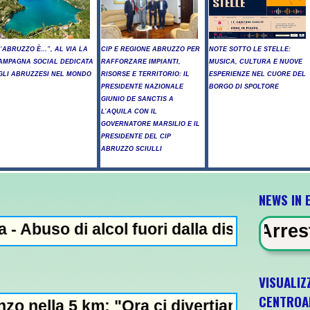
L’ABRUZZO È…”, AL VIA LA
CIP E REGIONE ABRUZZO PER
NOTE SOTTO LE STELLE:
AMPAGNA SOCIAL DEDICATA
RAFFORZARE IMPIANTI,
MUSICA, CULTURA E NUOVE
GLI ABRUZZESI NEL MONDO
RISORSE E TERRITORIO: IL
ESPERIENZE NEL CUORE DEL
PRESIDENTE NAZIONALE
BORGO DI SPOLTORE
GIUNIO DE SANCTIS A
L’AQUILA CON IL
GOVERNATORE MARSILIO E IL
PRESIDENTE DEL CIP
ABRUZZO SCIULLI
NEWS IN 
alcol fuori dalla discoteca, minorenni into
 EVIDENZA - Arresto illegale e pecu
VISUALIZ
CENTROA
 "Ora ci divertiamo in staffetta"- L'Italia 