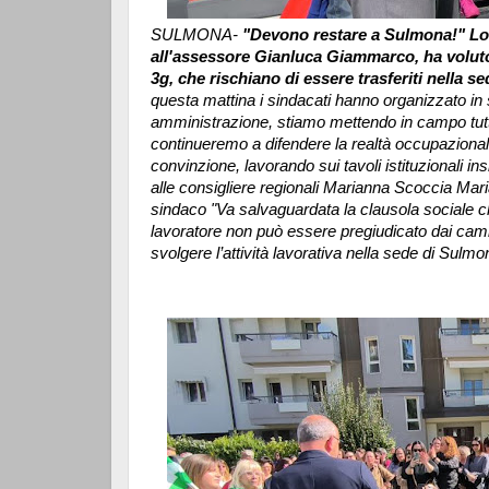
SULMONA-
"Devono restare a Sulmona!" Lo 
all'assessore Gianluca Giammarco, ha voluto 
3g, che rischiano di essere trasferiti nella s
questa mattina i sindacati hanno organizzato in s
amministrazione, stiamo mettendo in campo tutte
continueremo a difendere la realtà occupazional
convinzione, lavorando sui tavoli istituzionali 
alle consigliere regionali Marianna Scoccia Mar
sindaco "Va salvaguardata la clausola sociale che
lavoratore non può essere pregiudicato dai camb
svolgere l’attività lavorativa nella sede di Sulm