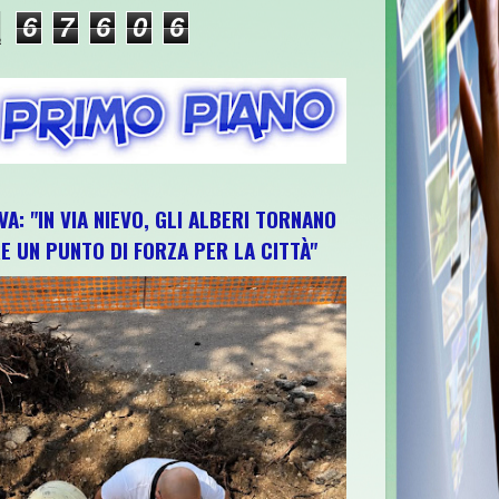
6
7
6
0
6
VA: "IN VIA NIEVO, GLI ALBERI TORNANO
E UN PUNTO DI FORZA PER LA CITTÀ"