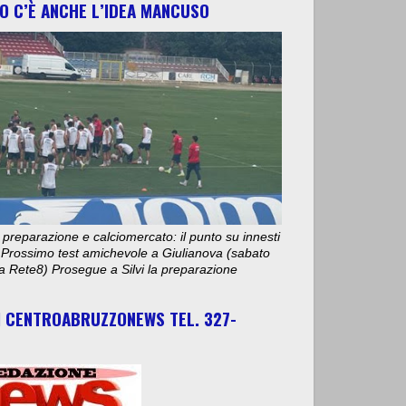
O C’È ANCHE L’IDEA MANCUSO
 preparazione e calciomercato: il punto su innesti
e. Prossimo test amichevole a Giulianova (sabato
ta Rete8) Prosegue a Silvi la preparazione
I CENTROABRUZZONEWS TEL. 327-