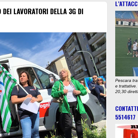
L’ATTACC
O DEI LAVORATORI DELLA 3G DI
Pescara tra
e trattativ
20,30 diret
CONTATT
5514617