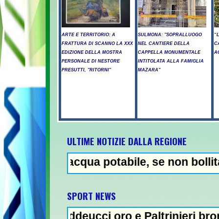
ARTE E TERRITORIO: A
SULMONA: "SOPRALLUOGO
“
FRATTURA DI SCANNO LA XXX
NEL CANTIERE DELLA
C
EDIZIONE DELLA MOSTRA
CAPPELLA MONUMENTALE
A
PERSONALE DI NESTORE
INTITOLATA ALLA FAMIGLIA
PRESUTTI, "RITORNI"
MAZARA"
ULTIME NOTIZIE DALLA REGIONE
 acqua potabile, se non bollita - Abuso di 
NEWS IN
SPORT NEWS
ddeucci oro e Paltrinieri bronzo nella 5 km: