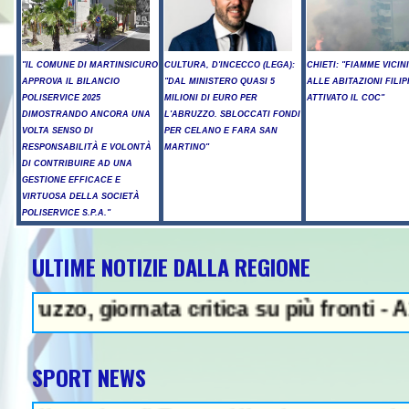
"IL COMUNE DI MARTINSICURO
CULTURA, D'INCECCO (LEGA):
CHIETI: "FIAMME VICIN
APPROVA IL BILANCIO
"DAL MINISTERO QUASI 5
ALLE ABITAZIONI FILIP
POLISERVICE 2025
MILIONI DI EURO PER
ATTIVATO IL COC"
DIMOSTRANDO ANCORA UNA
L'ABRUZZO. SBLOCCATI FONDI
VOLTA SENSO DI
PER CELANO E FARA SAN
RESPONSABILITÀ E VOLONTÀ
MARTINO"
DI CONTRIBUIRE AD UNA
GESTIONE EFFICACE E
VIRTUOSA DELLA SOCIETÀ
POLISERVICE S.P.A."
ULTIME NOTIZIE DALLA REGIONE
A - Sparatoria in una scuola a B
, giornata critica su più fronti - A14, can
SPORT NEWS