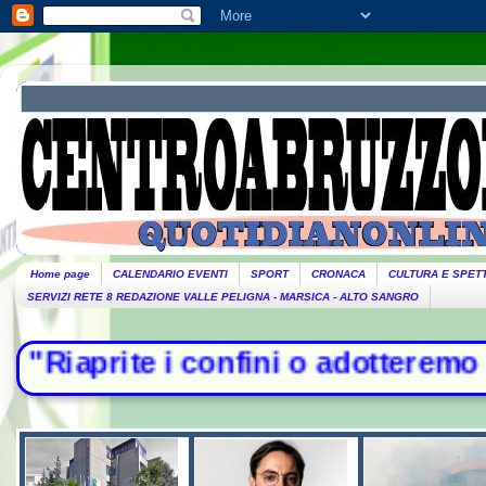
Home page
CALENDARIO EVENTI
SPORT
CRONACA
CULTURA E SPET
SERVIZI RETE 8 REDAZIONE VALLE PELIGNA - MARSICA - ALTO SANGRO
confini o adotteremo misure". Piant