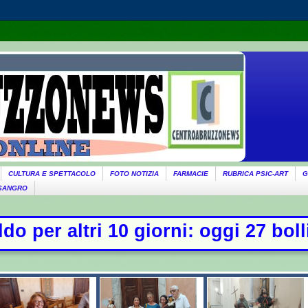
CULTURA E SPETTACOLO
FOTO NOTIZIA
FARMACIE
RUBRICA PSIC-ART
G
 SANGRO
: oggi 27 bollini rossi, venerdì al