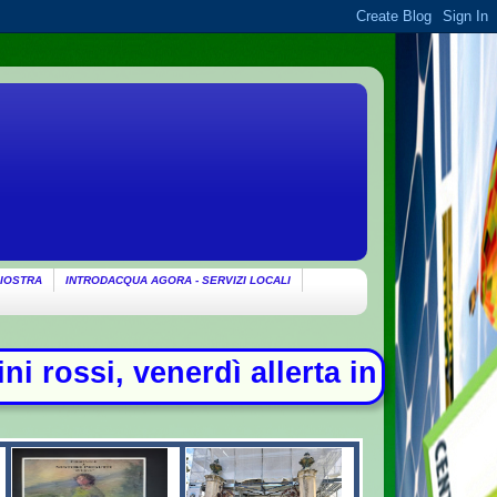
IOSTRA
INTRODACQUA AGORA - SERVIZI LOCALI
lerta in 21 città - Addio a Frances