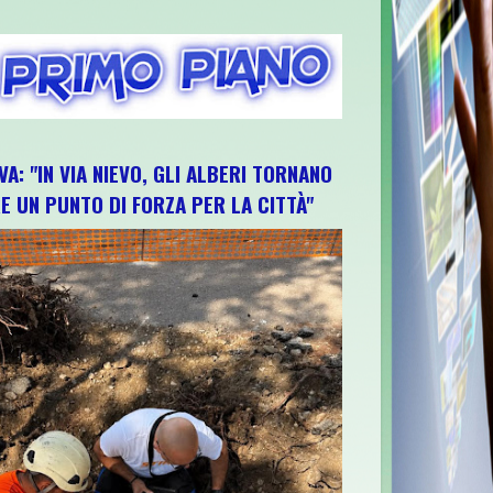
VA: "IN VIA NIEVO, GLI ALBERI TORNANO
E UN PUNTO DI FORZA PER LA CITTÀ"