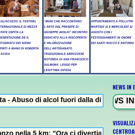
AGLIACOZZO: IL FESTIVAL
“MANI CHE RACCONTANO:
APPUNTAMENTO A POLLUTRI
NTERNAZIONALE DI MEZZA
L’ARTE DEL PRESEPE DI
MARTEDÌ 11 E MERCOLEDÌ 12
STATE OSPITA LA
GIUSEPPE AVOLIO” INCONTRO
AGOSTO CON I
RESENTAZIONE DE IL
DEDICATO ALLA RISCOPERTA
FESTEGGIAMENTI IN ONORE
OTOGRAFO DEI SOGNI
E VALORIZZAZIONE
DEI SANTI ROCCO E ANTONIO
IPINTI A MANO DI ROBERTA
DELL’ARTIGIANATO
LACIDA
TRADIZIONALE ABRUZZESE
ROTONDA DI SAN FRANCESCO
SULMONA. LEGGO PER
LEGITTIMA DIFESA
NEWS IN 
 alcol fuori dalla discoteca, minorenni int
NEWS IN EVIDENZA - Add
VISUALIZ
CENTROA
: "Ora ci divertiamo in staffetta"- L'Italia