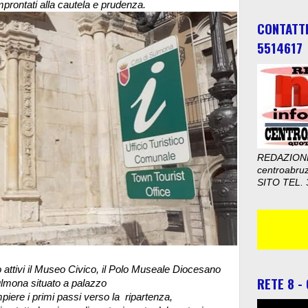
rontati alla cautela e prudenza.
CONTATT
5514617
REDAZION
centroabru
SITO TEL. 
 attivi il Museo Civico, il Polo Museale Diocesano
RETE 8 -
Sulmona situato a palazzo
iere i primi passi verso la ripartenza,