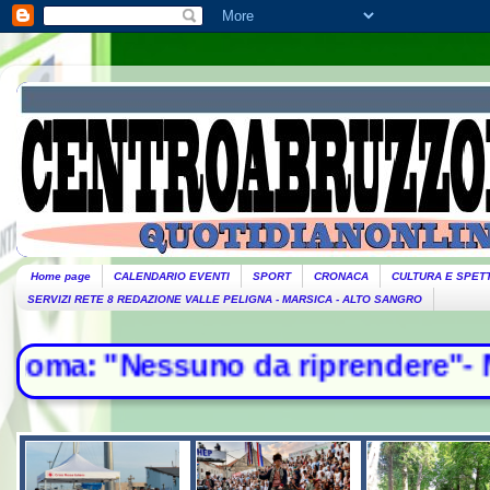
Home page
CALENDARIO EVENTI
SPORT
CRONACA
CULTURA E SPET
SERVIZI RETE 8 REDAZIONE VALLE PELIGNA - MARSICA - ALTO SANGRO
Nessuno da riprendere"- Mosca, 12 p