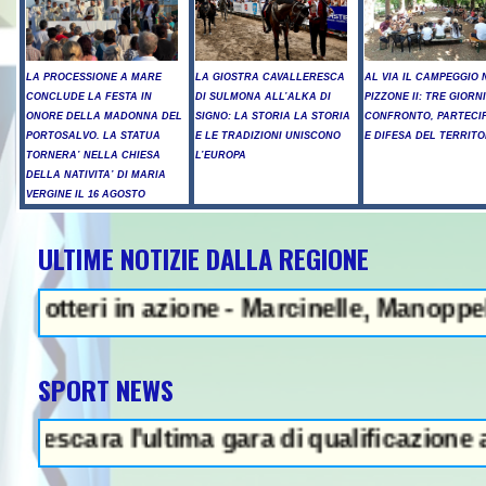
LA PROCESSIONE A MARE
LA GIOSTRA CAVALLERESCA
AL VIA IL CAMPEGGIO 
CONCLUDE LA FESTA IN
DI SULMONA ALL’ALKA DI
PIZZONE II: TRE GIORNI
ONORE DELLA MADONNA DEL
SIGNO: LA STORIA LA STORIA
CONFRONTO, PARTECI
PORTOSALVO. LA STATUA
E LE TRADIZIONI UNISCONO
E DIFESA DEL TERRITO
TORNERA’ NELLA CHIESA
L’EUROPA
DELLA NATIVITA’ DI MARIA
VERGINE IL 16 AGOSTO
ULTIME NOTIZIE DALLA REGIONE
in azione - Marcinelle, Manoppello ricorda
SPORT NEWS
ara l'ultima gara di qualificazione a Euro '2