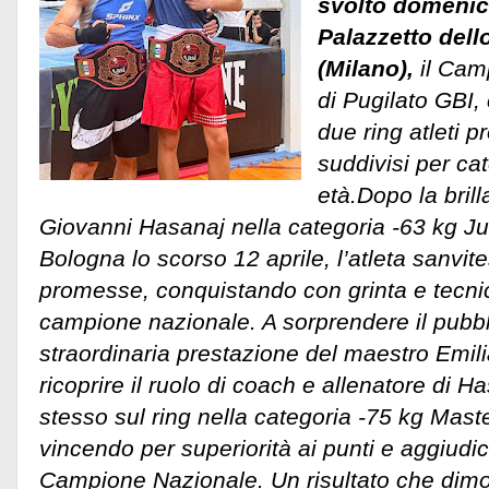
svolto domenic
Palazzetto dell
(Milano),
il Cam
di Pugilato GBI, 
due ring atleti pr
suddivisi per ca
età.Dopo la brill
Giovanni Hasanaj nella categoria -63 kg Jun
Bologna lo scorso 12 aprile, l’atleta sanvi
promesse, conquistando con grinta e tecnic
campione nazionale. A sorprendere il pubbl
straordinaria prestazione del maestro Emil
ricoprire il ruolo di coach e allenatore di H
stesso sul ring nella categoria -75 kg Maste
vincendo per superiorità ai punti e aggiudic
Campione Nazionale. Un risultato che dimo