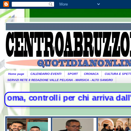
Home page
CALENDARIO EVENTI
SPORT
CRONACA
CULTURA E SPET
SERVIZI RETE 8 REDAZIONE VALLE PELIGNA - MARSICA - ALTO SANGRO
i per chi arriva dall'Italia- Scontr