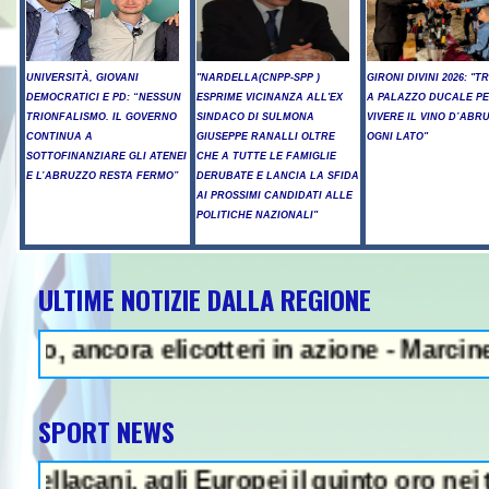
UNIVERSITÀ, GIOVANI
"NARDELLA(CNPP-SPP )
GIRONI DIVINI 2026: "T
DEMOCRATICI E PD: “NESSUN
ESPRIME VICINANZA ALL'EX
A PALAZZO DUCALE P
TRIONFALISMO. IL GOVERNO
SINDACO DI SULMONA
VIVERE IL VINO D’ABR
CONTINUA A
GIUSEPPE RANALLI OLTRE
OGNI LATO"
SOTTOFINANZIARE GLI ATENEI
CHE A TUTTE LE FAMIGLIE
E L’ABRUZZO RESTA FERMO”
DERUBATE E LANCIA LA SFIDA
AI PROSSIMI CANDIDATI ALLE
POLITICHE NAZIONALI"
ULTIME NOTIZIE DALLA REGIONE
A - Teheran: "Se Usa non correg
ora elicotteri in azione - Marcinelle, Man
SPORT NEWS
ni, agli Europei il quinto oro nei tuffi sin