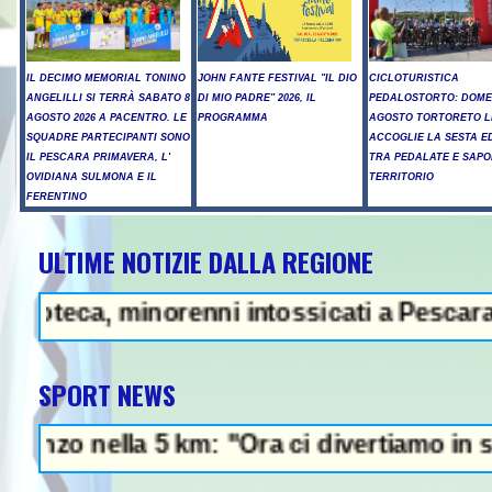
IL DECIMO MEMORIAL TONINO
JOHN FANTE FESTIVAL "IL DIO
CICLOTURISTICA
ANGELILLI SI TERRÀ SABATO 8
DI MIO PADRE" 2026, IL
PEDALOSTORTO: DOME
AGOSTO 2026 A PACENTRO. LE
PROGRAMMA
AGOSTO TORTORETO L
SQUADRE PARTECIPANTI SONO
ACCOGLIE LA SESTA E
IL PESCARA PRIMAVERA, L'
TRA PEDALATE E SAPO
OVIDIANA SULMONA E IL
TERRITORIO
FERENTINO
ULTIME NOTIZIE DALLA REGIONE
"Raggiunto l'accordo con l'Oman 
a, minorenni intossicati a Pescara - Il ve
SPORT NEWS
ella 5 km: "Ora ci divertiamo in staffetta"-