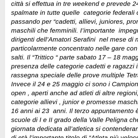
città si effettua in tre weekend e prevede 
spalmate in tutte quelle categorie federali
passando per “cadetti, allievi, juniores, pr
maschili che femminili.
I’importante impeg
dirigenti dell’Amatori Serafini nel mese di
particolarmente concentrato nelle gare con g
salti. Il “Trittico “ parte sabato 17 – 18 ma
presenza delle categorie cadetti e ragazzi
rassegna speciale delle prove multiple Tet
Invece il 24 e 25 maggio ci sono i Campiona
open , aperti anche ad atleti di altre regioni
categorie allievi , junior e promesse maschi
16 anni ai 23 anni. Il terzo appuntamento è 
scuole di I e II grado della Valle Peligna ch
giornata dedicata all’atletica si contender
di età l’importante titolo di “Atleta più veloc