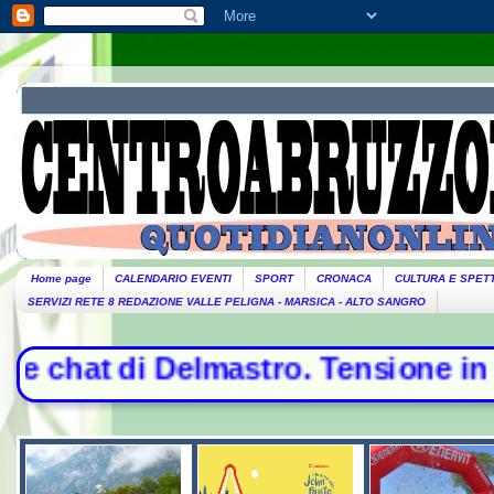
Home page
CALENDARIO EVENTI
SPORT
CRONACA
CULTURA E SPET
SERVIZI RETE 8 REDAZIONE VALLE PELIGNA - MARSICA - ALTO SANGRO
lmastro. Tensione in Aula, urla e 