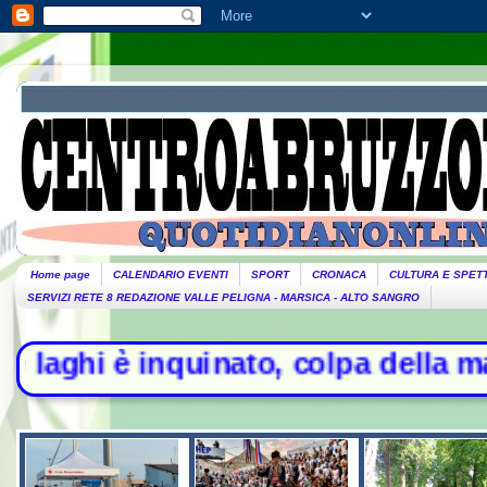
Home page
CALENDARIO EVENTI
SPORT
CRONACA
CULTURA E SPET
SERVIZI RETE 8 REDAZIONE VALLE PELIGNA - MARSICA - ALTO SANGRO
 inquinato, colpa della mala depura