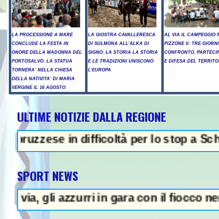
LA PROCESSIONE A MARE
LA GIOSTRA CAVALLERESCA
AL VIA IL CAMPEGGIO 
CONCLUDE LA FESTA IN
DI SULMONA ALL’ALKA DI
PIZZONE II: TRE GIORNI
ONORE DELLA MADONNA DEL
SIGNO: LA STORIA LA STORIA
CONFRONTO, PARTECI
PORTOSALVO. LA STATUA
E LE TRADIZIONI UNISCONO
E DIFESA DEL TERRITO
TORNERA’ NELLA CHIESA
L’EUROPA
DELLA NATIVITA’ DI MARIA
VERGINE IL 16 AGOSTO
ULTIME NOTIZIE DALLA REGIONE
se in difficoltà per lo stop a Schengen- I
SPORT NEWS
 gli azzurri in gara con il fiocco nero per B