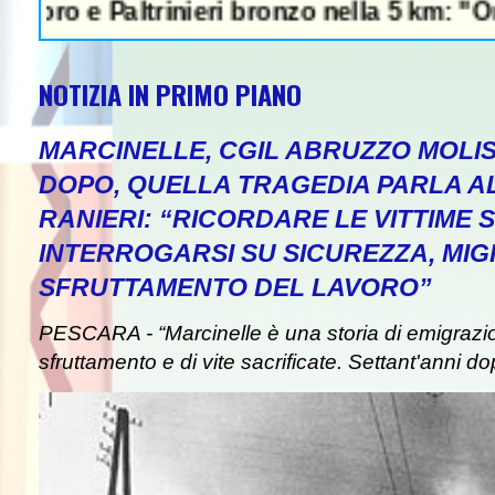
Paltrinieri bronzo nella 5 km: "Ora ci diver
NOTIZIA IN PRIMO PIANO
MARCINELLE, CGIL ABRUZZO MOLIS
DOPO, QUELLA TRAGEDIA PARLA A
RANIERI: “RICORDARE LE VITTIME S
INTERROGARSI SU SICUREZZA, MIG
SFRUTTAMENTO DEL LAVORO”
PESCARA - “Marcinelle è una storia di emigrazion
sfruttamento e di vite sacrificate. Settant'anni do