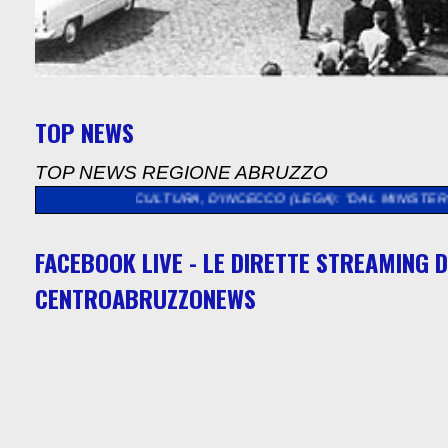
TOP NEWS
TOP NEWS REGIONE ABRUZZO
>>
CULTURA, D'INCECCO (LEGA): "DAL MINISTERO QUASI 5 MILIO
FACEBOOK LIVE - LE DIRETTE STREAMING D
CENTROABRUZZONEWS