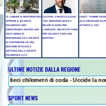
"IL COMUNE DI MARTINSICURO
CULTURA, D'INCECCO (LEGA):
CHIETI: "FIAMME VICIN
APPROVA IL BILANCIO
"DAL MINISTERO QUASI 5
ALLE ABITAZIONI FILIP
POLISERVICE 2025
MILIONI DI EURO PER
ATTIVATO IL COC"
DIMOSTRANDO ANCORA UNA
L'ABRUZZO. SBLOCCATI FONDI
VOLTA SENSO DI
PER CELANO E FARA SAN
RESPONSABILITÀ E VOLONTÀ
MARTINO"
DI CONTRIBUIRE AD UNA
GESTIONE EFFICACE E
VIRTUOSA DELLA SOCIETÀ
POLISERVICE S.P.A."
ULTIME NOTIZIE DALLA REGIONE
NEWS IN EVIDENZA - Sparato
chilometri di coda - Uccide la nonna a mar
SPORT NEWS