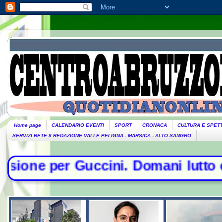
Home page
CALENDARIO EVENTI
SPORT
CRONACA
CULTURA E SPET
SERVIZI RETE 8 REDAZIONE VALLE PELIGNA - MARSICA - ALTO SANGRO
ni. Domani lutto cittadino- Conte s