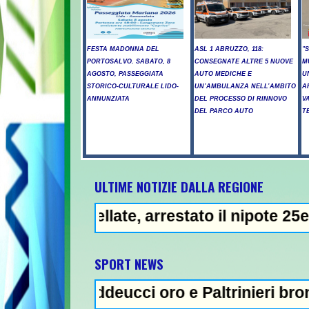
FESTA MADONNA DEL
ASL 1 ABRUZZO, 118:
"
PORTOSALVO. SABATO, 8
CONSEGNATE ALTRE 5 NUOVE
M
AGOSTO, PASSEGGIATA
AUTO MEDICHE E
U
STORICO-CULTURALE LIDO-
UN’AMBULANZA NELL’AMBITO
A
ANNUNZIATA
DEL PROCESSO DI RINNOVO
V
DEL PARCO AUTO
T
ULTIME NOTIZIE DALLA REGIONE
te, arrestato il nipote 25enne -
NEWS IN EVIDENZA
SPORT NEWS
eucci oro e Paltrinieri bronzo nella 5 km: "