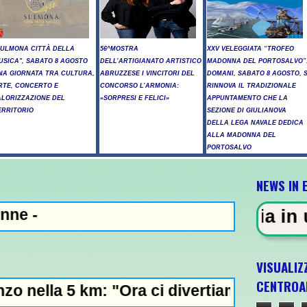
SULMONA CITTÀ DELLA
56^MOSTRA
XXV VELEGGIATA “TROFEO
USICA", SABATO 8 AGOSTO
DELL’ARTIGIANATO ARTISTICO
MADONNA DEL PORTOSALVO”
NA GIORNATA TRA CULTURA,
ABRUZZESE I VINCITORI DEL
DOMANI, SABATO 8 AGOSTO, S
RTE, CONCERTO E
CONCORSO L’ARMONIA:
RINNOVA IL TRADIZIONALE
ALORIZZAZIONE DEL
«SORPRESI E FELICI»
APPUNTAMENTO CHE LA
ERRITORIO
SEZIONE DI GIULIANOVA
DELLA LEGA NAVALE DEDICA
ALLA MADONNA DEL
PORTOSALVO
NEWS IN 
 - Sparatoria in una scuola a Ba
VISUALIZ
CENTROA
Ora ci divertiamo in staffetta"- L'Italia U2