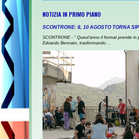
NOTIZIA IN PRIMO PIANO
SCONTRONE: IL 10 AGOSTO TORNA SI
SCONTRONE - " Quest'anno il format prende in prest
Edoardo Bennato, trasformando ...