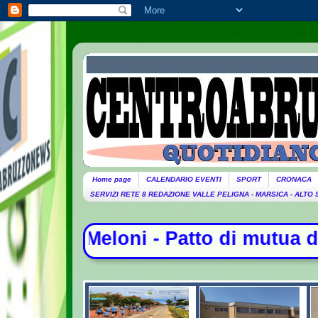
Home page
CALENDARIO EVENTI
SPORT
CRONACA
SERVIZI RETE 8 REDAZIONE VALLE PELIGNA - MARSICA - ALTO
 mutua difesa tra Arabia Saudita, T