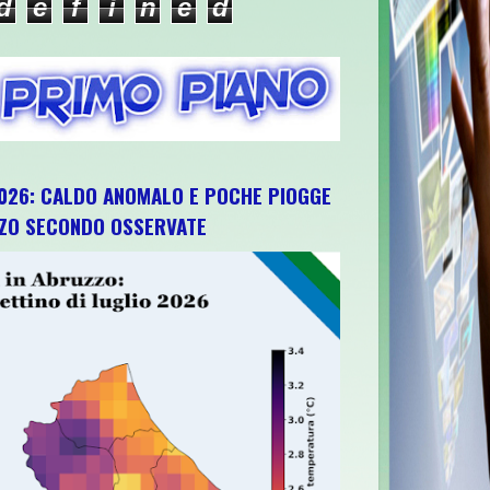
d
e
f
i
n
e
d
026: CALDO ANOMALO E POCHE PIOGGE
ZZO SECONDO OSSERVATE