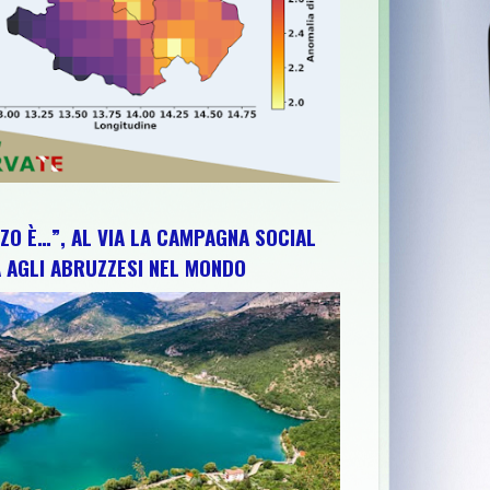
ZO È…”, AL VIA LA CAMPAGNA SOCIAL
 AGLI ABRUZZESI NEL MONDO
E, CONCERTO E VALORIZZAZIONE DEL TERRITORIO
>>
56^MOSTRA