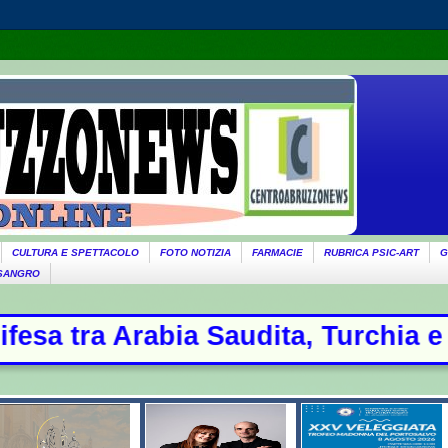
CULTURA E SPETTACOLO
FOTO NOTIZIA
FARMACIE
RUBRICA PSIC-ART
G
 SANGRO
urchia e Pakistan: oggi la firma - 