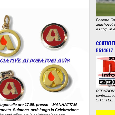
Pescara Cal
amichevoli i
e i colpi in
CONTATT
5514617
REDAZION
centroabru
SITO TEL. 
 Giugno alle ore 17.00, presso “MANHATTAN
onata Sulmona, avrà luogo la Celebrazione
e sarà effettuata in collaborazione con