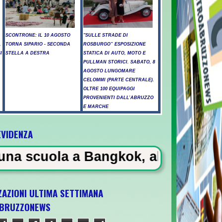
SCONTRONE: IL 10 AGOSTO
"SULLE STRADE DI
.
TORNA SIPARIO - SECONDA
ROSBURGO” ESPOSIZIONE
I
STELLA A DESTRA
STATICA DI AUTO, MOTO E
PULLMAN STORICI. SABATO, 8
AGOSTO LUNGOMARE
CELOMMI (PARTE CENTRALE).
OLTRE 100 EQUIPAGGI
PROVENIENTI DALL’ABRUZZO
E MARCHE
EVIDENZA
ngkok, almeno 6 morti
ZAZIONI ULTIMA SETTIMANA
BRUZZONEWS
1 il 5 ottobre a Pescara l'ultima gara di qu