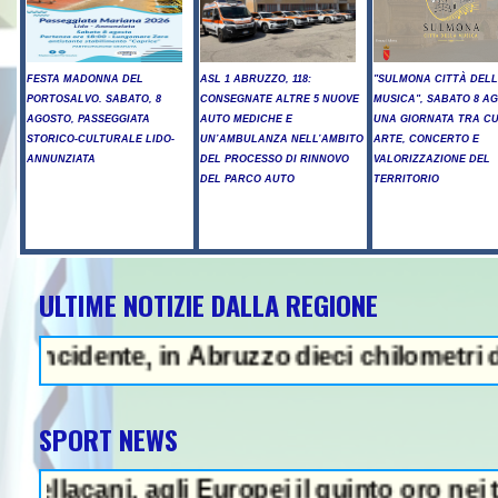
FESTA MADONNA DEL
ASL 1 ABRUZZO, 118:
"SULMONA CITTÀ DEL
PORTOSALVO. SABATO, 8
CONSEGNATE ALTRE 5 NUOVE
MUSICA", SABATO 8 A
AGOSTO, PASSEGGIATA
AUTO MEDICHE E
UNA GIORNATA TRA C
STORICO-CULTURALE LIDO-
UN’AMBULANZA NELL’AMBITO
ARTE, CONCERTO E
ANNUNZIATA
DEL PROCESSO DI RINNOVO
VALORIZZAZIONE DEL
DEL PARCO AUTO
TERRITORIO
ULTIME NOTIZIE DALLA REGIONE
 - Sparatoria in una scuola a Ba
te, in Abruzzo dieci chilometri di coda - U
SPORT NEWS
, agli Europei il quinto oro nei tuffi sincr