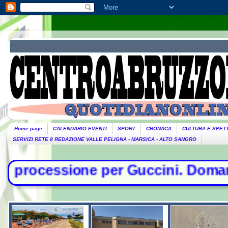
Home page
CALENDARIO EVENTI
SPORT
CRONACA
CULTURA E SPET
SERVIZI RETE 8 REDAZIONE VALLE PELIGNA - MARSICA - ALTO SANGRO
per Guccini. Domani lutto cittadino