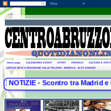
Home page
CALENDARIO EVENTI
SPORT
CRONACA
CULTURA E SPET
SERVIZI RETE 8 REDAZIONE VALLE PELIGNA - MARSICA - ALTO SANGRO
Scontro tra Madrid e Roma, controlli