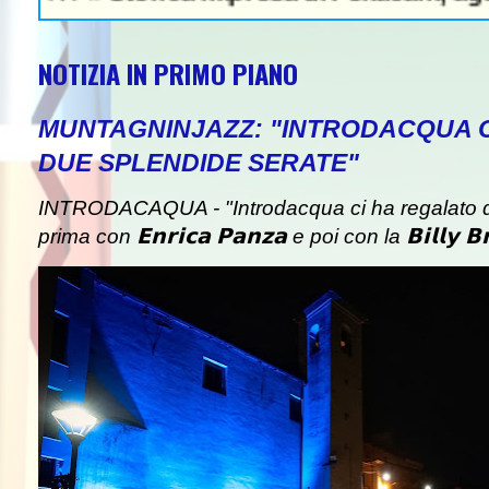
NOTIZIA IN PRIMO PIANO
MUNTAGNINJAZZ: "INTRODACQUA 
DUE SPLENDIDE SERATE"
INTRODACAQUA - "Introdacqua ci ha regalato d
prima con 𝗘𝗻𝗿𝗶𝗰𝗮 𝗣𝗮𝗻𝘇𝗮 e poi con la 𝗕𝗶𝗹𝗹𝘆 𝗕𝗿