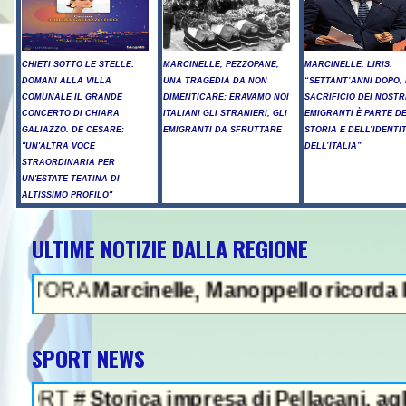
CHIETI SOTTO LE STELLE:
MARCINELLE, PEZZOPANE,
MARCINELLE, LIRIS:
DOMANI ALLA VILLA
UNA TRAGEDIA DA NON
“SETTANT’ANNI DOPO, 
COMUNALE IL GRANDE
DIMENTICARE: ERAVAMO NOI
SACRIFICIO DEI NOSTR
CONCERTO DI CHIARA
ITALIANI GLI STRANIERI, GLI
EMIGRANTI È PARTE D
GALIAZZO. DE CESARE:
EMIGRANTI DA SFRUTTARE
STORIA E DELL’IDENTI
"UN'ALTRA VOCE
DELL’ITALIA”
STRAORDINARIA PER
UN'ESTATE TEATINA DI
ALTISSIMO PROFILO"
ULTIME NOTIZIE DALLA REGIONE
NEWS IN EVIDENZA - Prote
A
Marcinelle, Manoppello ricorda le vittim
SPORT NEWS
#
Storica impresa di Pellacani, agli Europei 