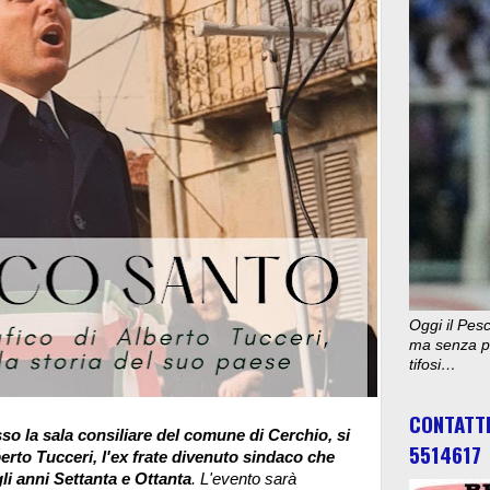
Oggi il Pesc
ma senza pu
tifosi…
CONTATT
sso la sala consiliare del comune di Cerchio, si
5514617
erto Tucceri, l'ex frate divenuto sindaco che
li anni Settanta e Ottanta
. L'evento sarà