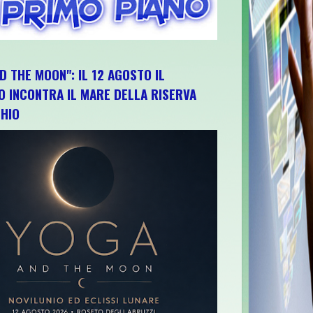
D THE MOON": IL 12 AGOSTO IL
O INCONTRA IL MARE DELLA RISERVA
HIO