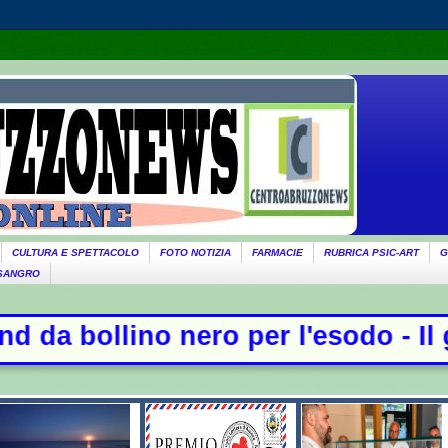
CULTURA E SPETTACOLO
FOTO NOTIZIA
FARMACIE
RUBRICA PSIC-ART
G
 SANGRO
ro per l'esodo - Il governo ricorda