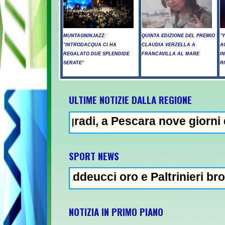
MUNTAGNINJAZZ:
QUINTA EDIZIONE DEL PREMIO
"
"INTRODACQUA CI HA
CLAUDIA VERZELLA A
A
REGALATO DUE SPLENDIDE
FRANCAVILLA AL MARE
I
SERATE"
R
ULTIME NOTIZIE DALLA REGIONE
i, a Pescara nove giorni di "bollino rosso
N
SPORT NEWS
ddeucci oro e Paltrinieri bronzo nella 5 km
NOTIZIA IN PRIMO PIANO