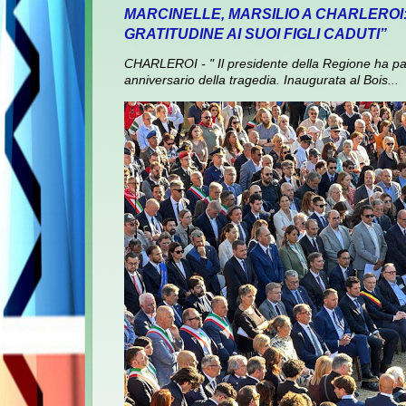
MARCINELLE, MARSILIO A CHARLEROI
GRATITUDINE AI SUOI FIGLI CADUTI”
CHARLEROI - " Il presidente della Regione ha pa
anniversario della tragedia. Inaugurata al Bois...