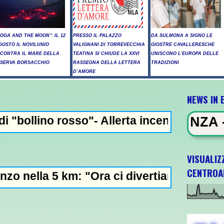
YOGA AND THE MOON": IL 12
PRESSO IL PALAZZO
DA SULMONA A SIGNO LE
GOSTO IL NOVILUNIO
VALIGNANI DI TORREVECCHIA
GIOSTRE CAVALLERESCHE
NCONTRA IL MARE DELLA
TEATINA SI CHIUDE LA XXVI
UNISCONO L’EUROPA DELLE
ISERVA BORSACCHIO
RASSEGNA DELLA LETTERA
TRADIZIONI
D’AMORE
NEWS IN 
"- Allerta incendi in Abruzzo, giornata cri
EWS IN EVIDENZA - Raid russi su K
VISUALIZ
CENTROA
: "Ora ci divertiamo in staffetta"- L'Italia