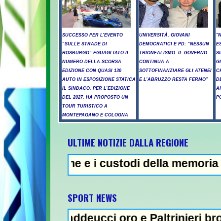
SUCCESSO PER L’EVENTO
UNIVERSITÀ, GIOVANI
"
“SULLE STRADE DI
DEMOCRATICI E PD: “NESSUN
E
ROSBURGO” EGUAGLIATO IL
TRIONFALISMO. IL GOVERNO
S
NUMERO DELLA SCORSA
CONTINUA A
G
EDIZIONE CON QUASI 130
SOTTOFINANZIARE GLI ATENEI
C
AUTO IN ESPOSIZIONE STATICA
E L’ABRUZZO RESTA FERMO”
D
IL SINDACO, PER L’EDIZIONE
A
DEL 2027, HA PROPOSTO UN
P
TOUR TURISTICO A
MONTEPAGANO E COLOGNA
ULTIME NOTIZIE DALLA REGIONE
ime e i custodi della memoria - Incendi ne
NEWS 
SPORT NEWS
 Taddeucci oro e Paltrinieri bronzo nella 5 