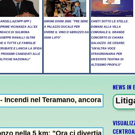
NARDELLA(CNPP-SPP )
GIRONI DIVINI 2026: "TRE SERE
CHIETI SOTTO LE STELLE:
SPRIME VICINANZA ALL'EX
A PALAZZO DUCALE PER
DOMANI ALLA VILLA
INDACO DI SULMONA
VIVERE IL VINO D’ABRUZZO DA
COMUNALE IL GRANDE
IUSEPPE RANALLI OLTRE
OGNI LATO"
CONCERTO DI CHIARA
HE A TUTTE LE FAMIGLIE
GALIAZZO. DE CESARE:
ERUBATE E LANCIA LA SFIDA
"UN'ALTRA VOCE
I PROSSIMI CANDIDATI ALLE
STRAORDINARIA PER
OLITICHE NAZIONALI"
UN'ESTATE TEATINA DI
ALTISSIMO PROFILO"
NEWS IN 
l Teramano, ancora elicotteri in azione -
IN EVIDENZA - Litiga con i ciclisti
VISUALIZ
CENTROA
km: "Ora ci divertiamo in staffetta"- L'Ital