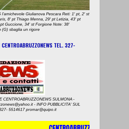
 l’amichevole Giulianova Pescara Reti: 1′ pt, 2′ st
aris, 8′ pt Thiago Menna, 29′ pt Letizia, 43′ pt
 pt Guccione, 34′ st Forgione Note: 38′
 (G) sbaglia un rigore
I CENTROABRUZZONEWS TEL. 327-
E CENTROABRUZZONEWS SULMONA -
zzonews@yahoo.it - INFO PUBBLICITA' SUL
327- 5514617 promar@quipo.it