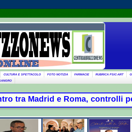
CULTURA E SPETTACOLO
FOTO NOTIZIA
FARMACIE
RUBRICA PSIC-ART
G
 SANGRO
ontrolli per chi arriva dall'Italia 