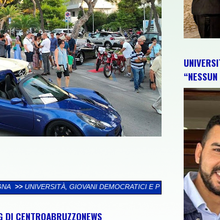
UNIVERSI
“NESSUN 
OVANI DEMOCRATICI E PD: “NESSUN TRIONFALISMO. IL GOVERNO
NG DI CENTROABRUZZONEWS