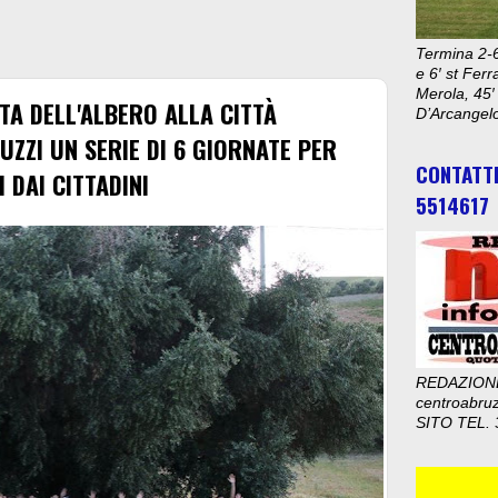
Termina 2-6
e 6′ st Ferr
Merola, 45′
TA DELL'ALBERO ALLA CITTÀ
D’Arcangelo
UZZI UN SERIE DI 6 GIORNATE PER
CONTATT
 DAI CITTADINI
5514617
REDAZION
centroabru
SITO TEL. 