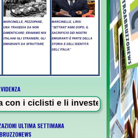
MARCINELLE, PEZZOPANE,
MARCINELLE, LIRIS:
UNA TRAGEDIA DA NON
“SETTANT’ANNI DOPO, IL
DIMENTICARE: ERAVAMO NOI
SACRIFICIO DEI NOSTRI
ITALIANI GLI STRANIERI, GLI
EMIGRANTI È PARTE DELLA
EMIGRANTI DA SFRUTTARE
STORIA E DELL’IDENTITÀ
DELL’ITALIA”
EVIDENZA
 e li investe, "chiedo perdono ai f
ZAZIONI ULTIMA SETTIMANA
BRUZZONEWS
ia U21 il 5 ottobre a Pescara l'ultima gara 