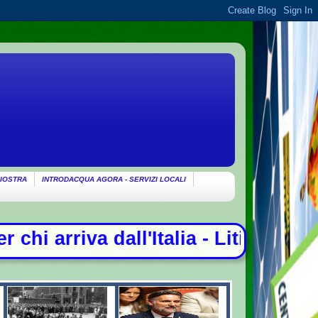
IOSTRA
INTRODACQUA AGORA - SERVIZI LOCALI
- Litiga con i ciclisti e li investe