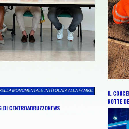
ITOLATA ALLA FAMIGLIA MAZARA"
>>
“L’ABRUZZO È…”, AL VIA 
IL CONCE
NOTTE DE
NG DI CENTROABRUZZONEWS