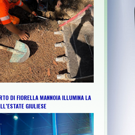
LA CAMPAGNA SOCIAL DEDICATA AGLI ABRUZZESI NEL MONDO
>>
C
RTO DI FIORELLA MANNOIA ILLUMINA LA
LL’ESTATE GIULIESE