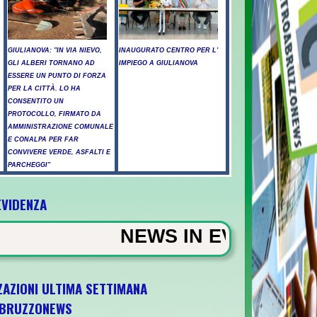
GIULIANOVA: "IN VIA NIEVO,
INAUGURATO CENTRO PER L'
GLI ALBERI TORNANO AD
IMPIEGO A GIULIANOVA
ESSERE UN PUNTO DI FORZA
PER LA CITTÀ. LO HA
CONSENTITO UN
PROTOCOLLO, FIRMATO DA
AMMINISTRAZIONE COMUNALE
E CONALPA PER FAR
CONVIVERE VERDE, ASFALTI E
PARCHEGGI"
EVIDENZA
lcol fuori dalla discoteca, minorenni intos
NEWS IN EVIDENZA - Arresto illegal
ZAZIONI ULTIMA SETTIMANA
BRUZZONEWS
"Ora ci divertiamo in staffetta"- L'Italia U