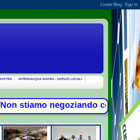
IOSTRA
INTRODACQUA AGORA - SERVIZI LOCALI
goziando con gli Usa su Hormuz, so