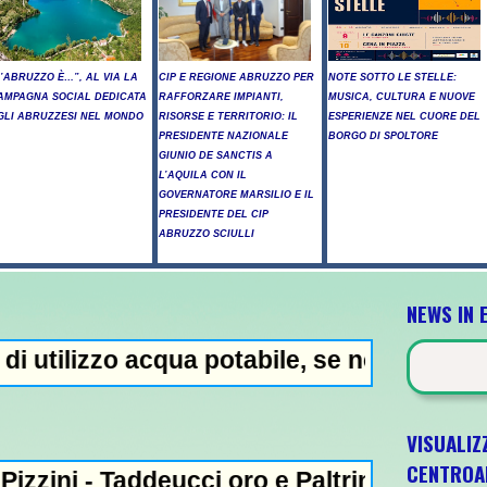
L’ABRUZZO È…”, AL VIA LA
CIP E REGIONE ABRUZZO PER
NOTE SOTTO LE STELLE:
AMPAGNA SOCIAL DEDICATA
RAFFORZARE IMPIANTI,
MUSICA, CULTURA E NUOVE
GLI ABRUZZESI NEL MONDO
RISORSE E TERRITORIO: IL
ESPERIENZE NEL CUORE DEL
PRESIDENTE NAZIONALE
BORGO DI SPOLTORE
GIUNIO DE SANCTIS A
L’AQUILA CON IL
GOVERNATORE MARSILIO E IL
PRESIDENTE DEL CIP
ABRUZZO SCIULLI
NEWS IN 
acqua potabile, se non bollita - Abuso di a
VISUALIZ
CENTROA
deucci oro e Paltrinieri bronzo nella 5 km: 