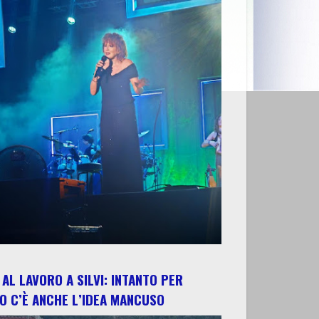
AL LAVORO A SILVI: INTANTO PER
O C’È ANCHE L’IDEA MANCUSO