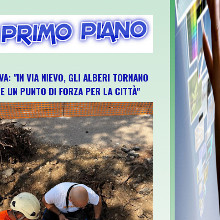
VA: "IN VIA NIEVO, GLI ALBERI TORNANO
E UN PUNTO DI FORZA PER LA CITTÀ"