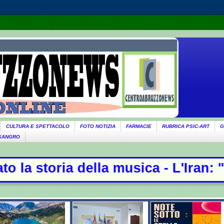
CULTURA E SPETTACOLO
FOTO NOTIZIA
FARMACIE
RUBRICA PSIC-ART
G
 SANGRO
lla musica - L'Iran: "Non stiamo ne