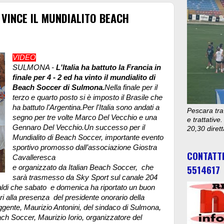
E VINCE IL MUNDIALITO BEACH
VIDEO
SULMONA -
L'Italia ha battuto la Francia in
finale per 4 - 2 ed ha vinto il mundialito di
Beach Soccer di Sulmona.
Nella finale per il
terzo e quarto posto si è imposto il Brasile che
ha battuto l'Argentina.Per l'Italia sono andati a
Pescara tra
segno per tre volte Marco Del Vecchio e una
e trattativ
Gennaro Del Vecchio.Un successo per il
20,30 diret
Mundialito di Beach Soccer, importante evento
sportivo promosso dall’associazione Giostra
CONTATT
Cavalleresca
5514617
e organizzato da Italian Beach Soccer, che
sarà trasmesso da Sky Sport sul canale 204
ldi che sabato e domenica ha riportato un buon
i alla presenza del presidente onorario della
gente, Maurizio Antonini, del sindaco di Sulmona,
ach Soccer, Maurizio Iorio, organizzatore del