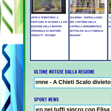
ARTE E TERRITORIO: A
SULMONA: "SOPRALLUOGO
“
FRATTURA DI SCANNO LA XXX
NEL CANTIERE DELLA
C
EDIZIONE DELLA MOSTRA
CAPPELLA MONUMENTALE
A
PERSONALE DI NESTORE
INTITOLATA ALLA FAMIGLIA
PRESUTTI, "RITORNI"
MAZARA"
ULTIME NOTIZIE DALLA REGIONE
5enne - A Chieti Scalo divieto di utilizzo 
SPORT NEWS
oro nei tuffi sincro con Elisa Pizzini - Tad