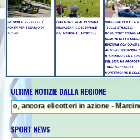
64^ SVOLTE DI POPOLI: È
PACENTRO: VA AL PESCARA
SUCCESSO PER L’EVEN
POKER PER STEFANO DI
PRIMAVERA IL DECENNALE
“SULLE STRADE DI
FULVIO
DEL MEMORIAL ANGELILLI
ROSBURGO” EGUAGLIA
NUMERO DELLA SCOR
EDIZIONE CON QUASI 1
AUTO IN ESPOSIZIONE 
IL SINDACO, PER L’EDI
DEL 2027, HA PROPOST
TOUR TURISTICO A
MONTEPAGANO E COL
ULTIME NOTIZIE DALLA REGIONE
itiga con i ciclisti e li investe, 
 elicotteri in azione - Marcinelle, Manoppe
SPORT NEWS