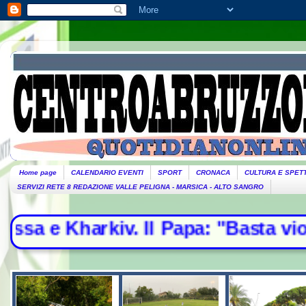
Home page
CALENDARIO EVENTI
SPORT
CRONACA
CULTURA E SPET
SERVIZI RETE 8 REDAZIONE VALLE PELIGNA - MARSICA - ALTO SANGRO
pa: "Basta violenze, spazio alla dip