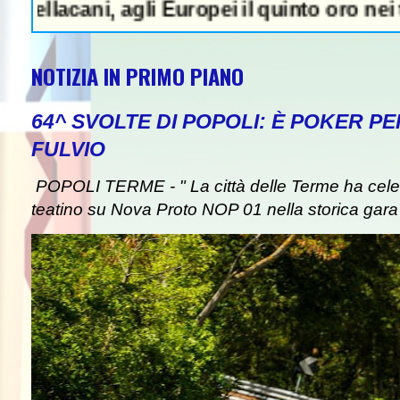
 agli Europei il quinto oro nei tuffi sincro
NOTIZIA IN PRIMO PIANO
64^ SVOLTE DI POPOLI: È POKER P
FULVIO
POPOLI TERME - " La città delle Terme ha celebr
teatino su Nova Proto NOP 01 nella storica gara d