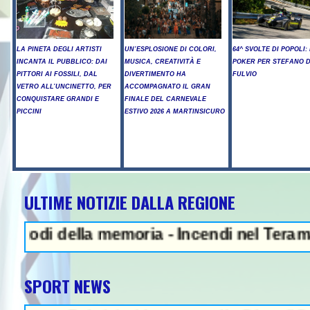
LA PINETA DEGLI ARTISTI
UN’ESPLOSIONE DI COLORI,
64^ SVOLTE DI POPOLI: 
INCANTA IL PUBBLICO: DAI
MUSICA, CREATIVITÀ E
POKER PER STEFANO D
PITTORI AI FOSSILI, DAL
DIVERTIMENTO HA
FULVIO
VETRO ALL’UNCINETTO, PER
ACCOMPAGNATO IL GRAN
CONQUISTARE GRANDI E
FINALE DEL CARNEVALE
PICCINI
ESTIVO 2026 A MARTINSICURO
ULTIME NOTIZIE DALLA REGIONE
NEWS IN EVIDENZA - L
ella memoria - Incendi nel Teramano, ancor
SPORT NEWS