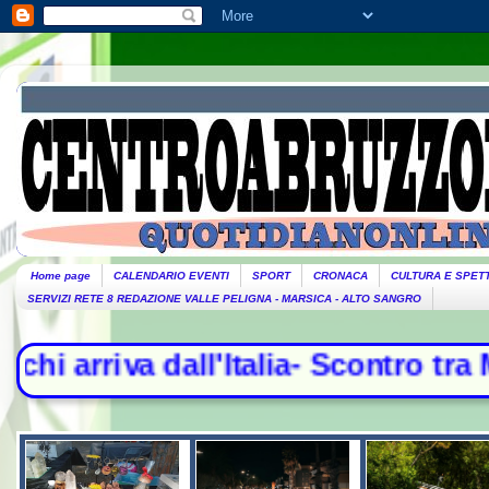
Home page
CALENDARIO EVENTI
SPORT
CRONACA
CULTURA E SPET
SERVIZI RETE 8 REDAZIONE VALLE PELIGNA - MARSICA - ALTO SANGRO
a- Scontro tra Madrid e Roma, contro