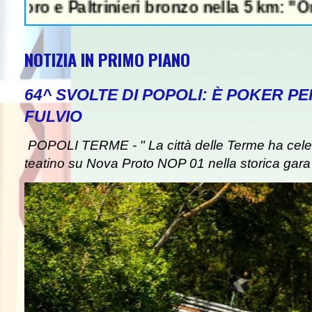
altrinieri bronzo nella 5 km: "Ora ci divert
NOTIZIA IN PRIMO PIANO
64^ SVOLTE DI POPOLI: È POKER P
FULVIO
POPOLI TERME - " La città delle Terme ha celebr
teatino su Nova Proto NOP 01 nella storica gara d