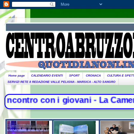
Home page
CALENDARIO EVENTI
SPORT
CRONACA
CULTURA E SPET
SERVIZI RETE 8 REDAZIONE VALLE PELIGNA - MARSICA - ALTO SANGRO
 giovani - La Camera nega l'acquis