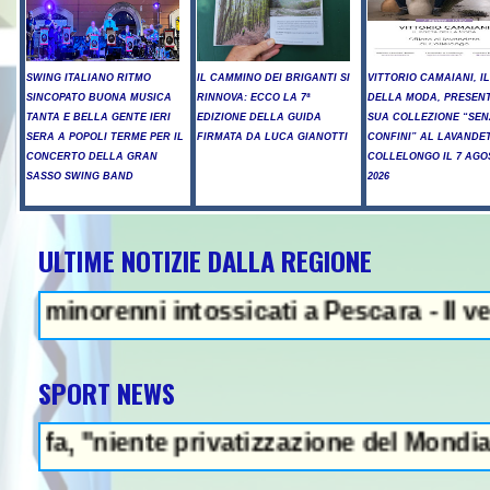
SWING ITALIANO RITMO
IL CAMMINO DEI BRIGANTI SI
VITTORIO CAMAIANI, I
SINCOPATO BUONA MUSICA
RINNOVA: ECCO LA 7ª
DELLA MODA, PRESEN
TANTA E BELLA GENTE IERI
EDIZIONE DELLA GUIDA
SUA COLLEZIONE “SE
SERA A POPOLI TERME PER IL
FIRMATA DA LUCA GIANOTTI
CONFINI” AL LAVANDET
CONCERTO DELLA GRAN
COLLELONGO IL 7 AGO
SASSO SWING BAND
2026
ULTIME NOTIZIE DALLA REGIONE
NEWS IN EVID
norenni intossicati a Pescara - Il vento ri
SPORT NEWS
iente privatizzazione del Mondiale"- L'Ital