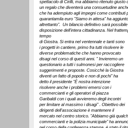
spettacolo di Cirilli, ma abbiamo ritenuto giusto ch
un regalo che diventerà una consuetudine anche p
che ha adempiuto agli impegni come contributi 
quarantamila euro "Siamo in attesa" ha aggiunt
altrettanto". Un bilancio definitivo sarà possibil
disposizione dell'intera cittadinanza. Nel fratt
tempo
di Giostra. Si entra nel ventennale e tanti sono
i progetti in cantiere, primo fra tutti risolvere le
diverse problematiche che hanno provocato
disagi nel corso di questi anni. " Invieremo un
questionario a tutti i sulmonesi per raccogliere
suggerimenti e proposte. Cosicché la Giostra
diventi un fatto di popolo e non di pochi" ha
detto il presidente "É nostra intenzione
risolvere anche i problemi emersi con i
commercianti e gli operatori di piazza
Garibaldi con i quali avvieremo degli incontri
per limitare al massimo i disagi" . Obiettivo dei
dirigenti dell'associazione è mantenere il
mercato nel centro storico. "Abbiamo giá qualc
commercianti e la polizia municipale" ha annunci
nel corso della conferenza stampa, é stato il r