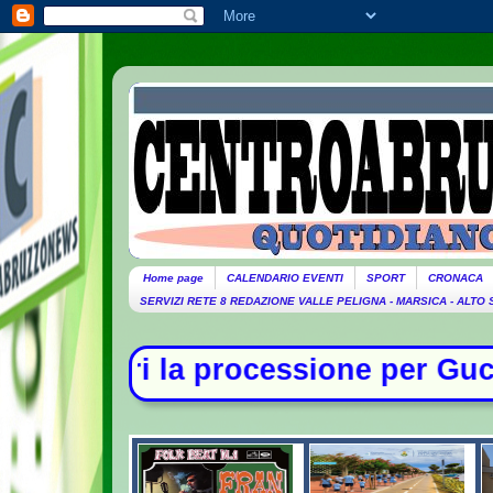
Home page
CALENDARIO EVENTI
SPORT
CRONACA
SERVIZI RETE 8 REDAZIONE VALLE PELIGNA - MARSICA - ALTO
one per Guccini. Domani lutto citta