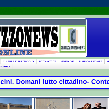
CULTURA E SPETTACOLO
FOTO NOTIZIA
FARMACIE
RUBRICA PSIC-ART
G
 SANGRO
dino- Conte sfida la commissione Co