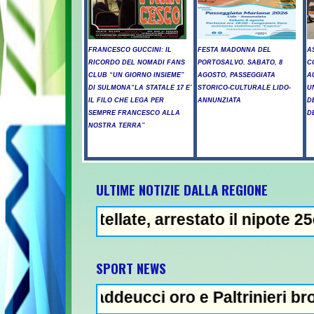
FRANCESCO GUCCINI: IL
FESTA MADONNA DEL
A
RICORDO DEL NOMADI FANS
PORTOSALVO. SABATO, 8
C
CLUB “UN GIORNO INSIEME”
AGOSTO, PASSEGGIATA
A
DI SULMONA“LA STATALE 17 E’
STORICO-CULTURALE LIDO-
U
IL FILO CHE LEGA PER
ANNUNZIATA
D
SEMPRE FRANCESCO ALLA
D
NOSTRA TERRA”
ULTIME NOTIZIE DALLA REGIONE
llate, arrestato il nipote 25enne -
NEWS IN EVIDE
SPORT NEWS
addeucci oro e Paltrinieri bronzo nella 5 km