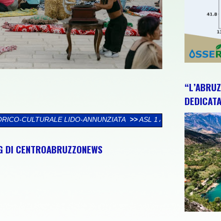
“L’ABRUZ
DEDICATA
NNUNZIATA
>>
ASL 1 ABRUZZO, 118: CONSEGNATE ALTRE 5 NUO
NG DI CENTROABRUZZONEWS