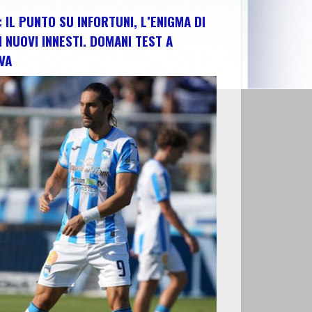
 IL PUNTO SU INFORTUNI, L’ENIGMA DI
I NUOVI INNESTI. DOMANI TEST A
VA