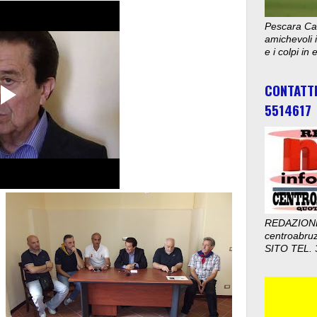
Pescara Cal
amichevoli i
e i colpi in
CONTATT
5514617
REDAZION
centroabru
SITO TEL. 