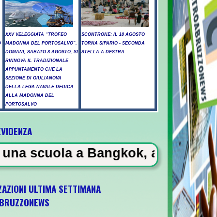
XXV VELEGGIATA “TROFEO
SCONTRONE: IL 10 AGOSTO
O
MADONNA DEL PORTOSALVO”.
TORNA SIPARIO - SECONDA
DOMANI, SABATO 8 AGOSTO, SI
STELLA A DESTRA
RINNOVA IL TRADIZIONALE
APPUNTAMENTO CHE LA
SEZIONE DI GIULIANOVA
DELLA LEGA NAVALE DEDICA
ALLA MADONNA DEL
PORTOSALVO
EVIDENZA
 Bangkok, almeno 6 morti
ZAZIONI ULTIMA SETTIMANA
BRUZZONEWS
 U21 il 5 ottobre a Pescara l'ultima gara d