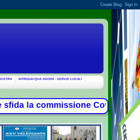
IOSTRA
INTRODACQUA AGORA - SERVIZI LOCALI
vid, duello con Meloni - Patto di 