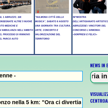
SL 1 ABRUZZO, 118:
"SULMONA CITTÀ DELLA
56^MOSTRA
ONSEGNATE ALTRE 5 NUOVE
MUSICA", SABATO 8 AGOSTO
DELL’ARTIGIANATO ARTISTIC
UTO MEDICHE E
UNA GIORNATA TRA CULTURA,
ABRUZZESE I VINCITORI DEL
N’AMBULANZA NELL’AMBITO
ARTE, CONCERTO E
CONCORSO L’ARMONIA:
EL PROCESSO DI RINNOVO
VALORIZZAZIONE DEL
«SORPRESI E FELICI»
EL PARCO AUTO
TERRITORIO
NEWS IN 
NZA - Sparatoria in una scuola a
VISUALIZ
CENTROA
: "Ora ci divertiamo in staffetta"- L'Italia