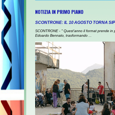
NOTIZIA IN PRIMO PIANO
SCONTRONE: IL 10 AGOSTO TORNA SI
SCONTRONE - " Quest'anno il format prende in prest
Edoardo Bennato, trasformando ...