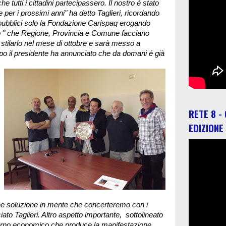
e tutti i cittadini partecipassero. Il nostro é stato
er i prossimi anni" ha detto Taglieri, ricordando
pubblici solo la Fondazione Carispaq erogando
o " che Regione, Provincia e Comune facciano
e stilarlo nel mese di ottobre e sarà messo a
empo il presidente ha annunciato che da domani é già
RETE 8 -
EDIZIONE
he soluzione in mente che concerteremo con i
ato Taglieri. Altro aspetto importante, sottolineato
itorno economico che produce la manifestazione.