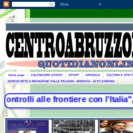
Home page
CALENDARIO EVENTI
SPORT
CRONACA
CULTURA E SPET
SERVIZI RETE 8 REDAZIONE VALLE PELIGNA - MARSICA - ALTO SANGRO
lli alle frontiere con l'Italia", la