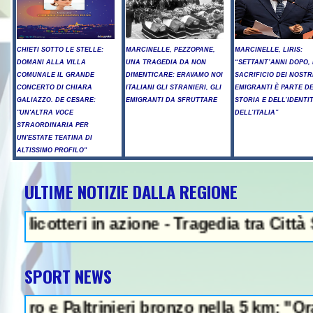
CHIETI SOTTO LE STELLE:
MARCINELLE, PEZZOPANE,
MARCINELLE, LIRIS:
DOMANI ALLA VILLA
UNA TRAGEDIA DA NON
“SETTANT’ANNI DOPO, 
COMUNALE IL GRANDE
DIMENTICARE: ERAVAMO NOI
SACRIFICIO DEI NOSTR
CONCERTO DI CHIARA
ITALIANI GLI STRANIERI, GLI
EMIGRANTI È PARTE D
GALIAZZO. DE CESARE:
EMIGRANTI DA SFRUTTARE
STORIA E DELL’IDENTI
"UN'ALTRA VOCE
DELL’ITALIA”
STRAORDINARIA PER
UN'ESTATE TEATINA DI
ALTISSIMO PROFILO"
ULTIME NOTIZIE DALLA REGIONE
NEWS IN EVIDENZA - P
teri in azione - Tragedia tra Città S.Ange
SPORT NEWS
Paltrinieri bronzo nella 5 km: "Ora ci diver