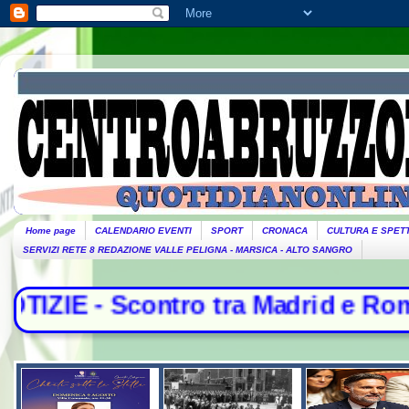
Home page
CALENDARIO EVENTI
SPORT
CRONACA
CULTURA E SPET
SERVIZI RETE 8 REDAZIONE VALLE PELIGNA - MARSICA - ALTO SANGRO
ro tra Madrid e Roma, controlli per 