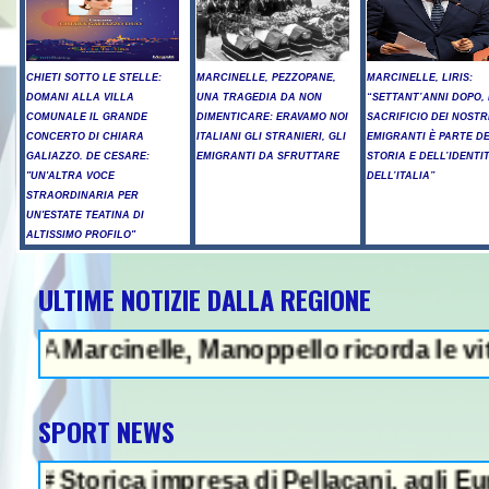
CHIETI SOTTO LE STELLE:
MARCINELLE, PEZZOPANE,
MARCINELLE, LIRIS:
DOMANI ALLA VILLA
UNA TRAGEDIA DA NON
“SETTANT’ANNI DOPO, 
COMUNALE IL GRANDE
DIMENTICARE: ERAVAMO NOI
SACRIFICIO DEI NOSTR
CONCERTO DI CHIARA
ITALIANI GLI STRANIERI, GLI
EMIGRANTI È PARTE D
GALIAZZO. DE CESARE:
EMIGRANTI DA SFRUTTARE
STORIA E DELL’IDENTI
"UN'ALTRA VOCE
DELL’ITALIA”
STRAORDINARIA PER
UN'ESTATE TEATINA DI
ALTISSIMO PROFILO"
ULTIME NOTIZIE DALLA REGIONE
NEWS IN EVIDENZA - Proteste
cinelle, Manoppello ricorda le vittime e i
SPORT NEWS
ica impresa di Pellacani, agli Europei il qu