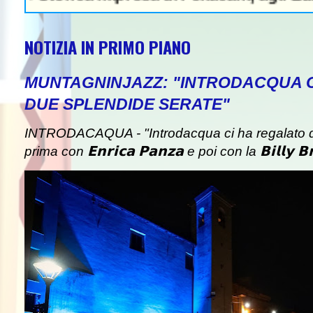
NOTIZIA IN PRIMO PIANO
MUNTAGNINJAZZ: "INTRODACQUA 
DUE SPLENDIDE SERATE"
INTRODACAQUA - "Introdacqua ci ha regalato d
prima con 𝗘𝗻𝗿𝗶𝗰𝗮 𝗣𝗮𝗻𝘇𝗮 e poi con la 𝗕𝗶𝗹𝗹𝘆 𝗕𝗿