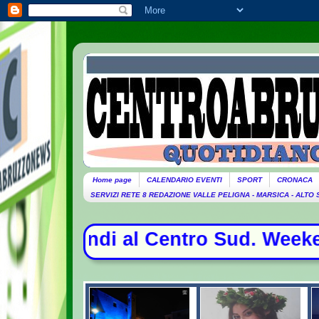
Home page
CALENDARIO EVENTI
SPORT
CRONACA
SERVIZI RETE 8 REDAZIONE VALLE PELIGNA - MARSICA - ALTO
al Centro Sud. Weekend da bollino n