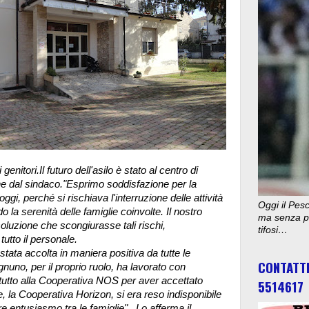
enitori.Il futuro dell'asilo è stato al centro di
e dal sindaco.
"Esprimo soddisfazione per la
gi, perché si rischiava l'interruzione delle attività
Oggi il Pesc
o la serenità delle famiglie coinvolte. Il nostro
ma senza pu
oluzione che scongiurasse tali rischi,
tifosi…
 tutto il personale.
stata accolta in maniera positiva da tutte le
CONTATT
nuno, per il proprio ruolo, ha lavorato con
utto alla Cooperativa NOS per aver accettato
5514617
, la Cooperativa Horizon, si era reso indisponibile
e entusiasmo tra le famiglie" . Lo afferma il