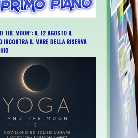
D THE MOON": IL 12 AGOSTO IL
O INCONTRA IL MARE DELLA RISERVA
HIO