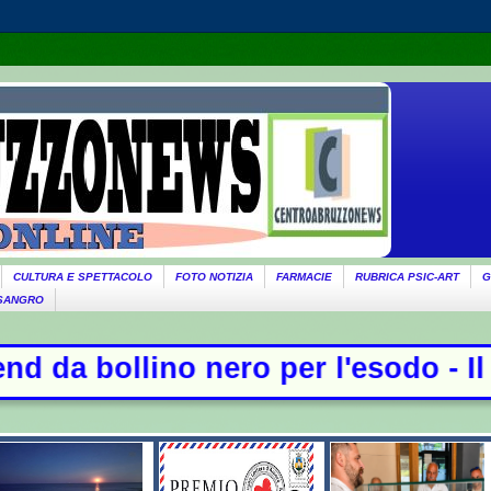
CULTURA E SPETTACOLO
FOTO NOTIZIA
FARMACIE
RUBRICA PSIC-ART
G
 SANGRO
ero per l'esodo - Il governo ricord