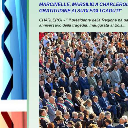
MARCINELLE, MARSILIO A CHARLEROI
GRATITUDINE AI SUOI FIGLI CADUTI”
CHARLEROI - " Il presidente della Regione ha pa
anniversario della tragedia. Inaugurata al Bois...