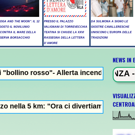
YOGA AND THE MOON": IL 12
PRESSO IL PALAZZO
DA SULMONA A SIGNO LE
GOSTO IL NOVILUNIO
VALIGNANI DI TORREVECCHIA
GIOSTRE CAVALLERESCHE
NCONTRA IL MARE DELLA
TEATINA SI CHIUDE LA XXVI
UNISCONO L’EUROPA DELLE
ISERVA BORSACCHIO
RASSEGNA DELLA LETTERA
TRADIZIONI
D’AMORE
NEWS IN 
- Allerta incendi in Abruzzo, giornata crit
EWS IN EVIDENZA - Raid russi su Ki
VISUALIZ
CENTROA
"Ora ci divertiamo in staffetta"- L'Italia U