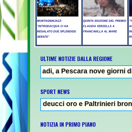
MUNTAGNINJAZZ:
QUINTA EDIZIONE DEL PREMIO
"
"INTRODACQUA CI HA
CLAUDIA VERZELLA A
A
REGALATO DUE SPLENDIDE
FRANCAVILLA AL MARE
I
SERATE"
R
ULTIME NOTIZIE DALLA REGIONE
, a Pescara nove giorni di "bollino rosso"
N
SPORT NEWS
deucci oro e Paltrinieri bronzo nella 5 km: 
NOTIZIA IN PRIMO PIANO