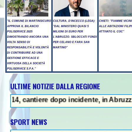
"IL COMUNE DI MARTINSICURO
CULTURA, D'INCECCO (LEGA):
CHIETI: "FIAMME VICIN
APPROVA IL BILANCIO
"DAL MINISTERO QUASI 5
ALLE ABITAZIONI FILIP
POLISERVICE 2025
MILIONI DI EURO PER
ATTIVATO IL COC"
DIMOSTRANDO ANCORA UNA
L'ABRUZZO. SBLOCCATI FONDI
VOLTA SENSO DI
PER CELANO E FARA SAN
RESPONSABILITÀ E VOLONTÀ
MARTINO"
DI CONTRIBUIRE AD UNA
GESTIONE EFFICACE E
VIRTUOSA DELLA SOCIETÀ
POLISERVICE S.P.A."
ULTIME NOTIZIE DALLA REGIONE
 cantiere dopo incidente, in Abruzzo dieci 
SPORT NEWS