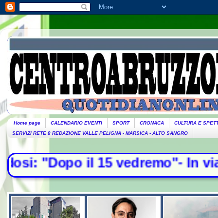
Home page
CALENDARIO EVENTI
SPORT
CRONACA
CULTURA E SPET
SERVIZI RETE 8 REDAZIONE VALLE PELIGNA - MARSICA - ALTO SANGRO
l 15 vedremo"- In via Paolo Fabbri 