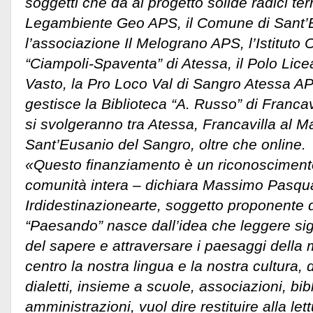
soggetti che dà al progetto solide radici territ
Legambiente Geo APS, il Comune di Sant’
l’associazione Il Melograno APS, l’Istitut
“Ciampoli-Spaventa” di Atessa, il Polo Liceal
Vasto, la Pro Loco Val di Sangro Atessa A
gestisce la Biblioteca “A. Russo” di Francavi
si svolgeranno tra Atessa, Francavilla al Ma
Sant’Eusanio del Sangro, oltre che online.
«Questo finanziamento è un riconoscimento
comunità intera – dichiara Massimo Pasqua
Irdidestinazionearte, soggetto proponente d
“Paesando” nasce dall’idea che leggere signi
del sapere e attraversare i paesaggi della
centro la nostra lingua e la nostra cultura,
dialetti, insieme a scuole, associazioni, bib
amministrazioni, vuol dire restituire alla lett