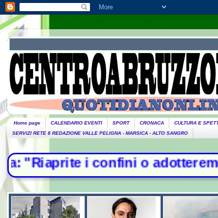
Home page
CALENDARIO EVENTI
SPORT
CRONACA
CULTURA E SPET
SERVIZI RETE 8 REDAZIONE VALLE PELIGNA - MARSICA - ALTO SANGRO
 confini o adotteremo misure". Pia