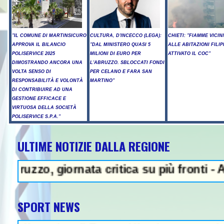
"IL COMUNE DI MARTINSICURO
CULTURA, D'INCECCO (LEGA):
CHIETI: "FIAMME VICIN
APPROVA IL BILANCIO
"DAL MINISTERO QUASI 5
ALLE ABITAZIONI FILIP
POLISERVICE 2025
MILIONI DI EURO PER
ATTIVATO IL COC"
DIMOSTRANDO ANCORA UNA
L'ABRUZZO. SBLOCCATI FONDI
VOLTA SENSO DI
PER CELANO E FARA SAN
RESPONSABILITÀ E VOLONTÀ
MARTINO"
DI CONTRIBUIRE AD UNA
GESTIONE EFFICACE E
VIRTUOSA DELLA SOCIETÀ
POLISERVICE S.P.A."
ULTIME NOTIZIE DALLA REGIONE
A - Sparatoria in una scuola a B
, giornata critica su più fronti - A14, can
SPORT NEWS