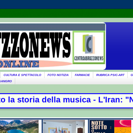
CULTURA E SPETTACOLO
FOTO NOTIZIA
FARMACIE
RUBRICA PSIC-ART
G
 SANGRO
a musica - L'Iran: "Non stiamo nego