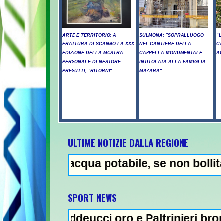
ARTE E TERRITORIO: A
SULMONA: "SOPRALLUOGO
“
FRATTURA DI SCANNO LA XXX
NEL CANTIERE DELLA
C
EDIZIONE DELLA MOSTRA
CAPPELLA MONUMENTALE
A
PERSONALE DI NESTORE
INTITOLATA ALLA FAMIGLIA
PRESUTTI, "RITORNI"
MAZARA"
ULTIME NOTIZIE DALLA REGIONE
 acqua potabile, se non bollita - Abuso di
NEWS IN
SPORT NEWS
addeucci oro e Paltrinieri bronzo nella 5 km