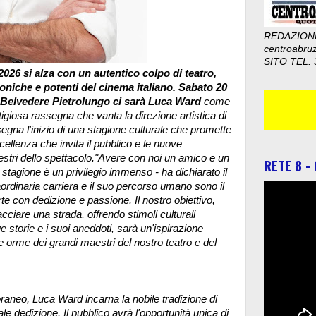
REDAZION
centroabru
SITO TEL. 
o 2026 si alza con un autentico colpo di teatro,
coniche e potenti del cinema italiano. Sabato 20
el Belvedere Pietrolungo ci sarà Luca Ward
come
tigiosa rassegna che vanta la direzione artistica di
na l'inizio di una stagione culturale che promette
cellenza che invita il pubblico e le nuove
stri dello spettacolo.
"Avere con noi un amico e un
RETE 8 -
agione è un privilegio immenso - ha dichiarato il
aordinaria carriera e il suo percorso umano sono il
rte con dedizione e passione. Il nostro obiettivo,
acciare una strada, offrendo stimoli culturali
e storie e i suoi aneddoti, sarà un'ispirazione
e orme dei grandi maestri del nostro teatro e del
oraneo, Luca Ward incarna la nobile tradizione di
e dedizione. Il pubblico avrà l'opportunità unica di