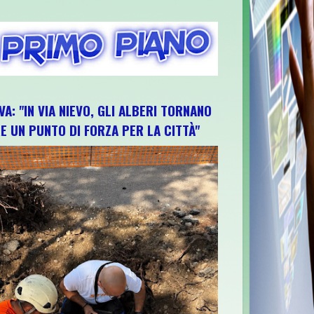
VA: "IN VIA NIEVO, GLI ALBERI TORNANO
E UN PUNTO DI FORZA PER LA CITTÀ"