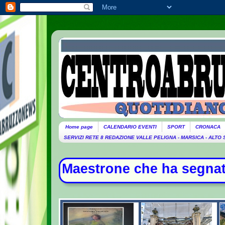
Home page
CALENDARIO EVENTI
SPORT
CRONACA
SERVIZI RETE 8 REDAZIONE VALLE PELIGNA - MARSICA - ALTO
trone che ha segnato la storia dell