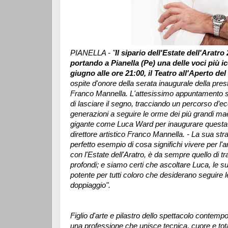
PIANELLA - "
Il sipario dell'Estate dell'Aratr
portando a Pianella (Pe) una delle voci più i
giugno alle ore 21:00, il Teatro all'Aperto d
ospite d'onore della serata inaugurale della pres
Franco Mannella. L'attesissimo appuntamento seg
di lasciare il segno, tracciando un percorso d’ec
generazioni a seguire le orme dei più grandi mae
gigante come Luca Ward per inaugurare questa st
direttore artistico Franco Mannella. - La sua str
perfetto esempio di cosa significhi vivere per l'a
con l'Estate dell'Aratro, è da sempre quello di tr
profondi; e siamo certi che ascoltare Luca, le su
potente per tutti coloro che desiderano seguire l
doppiaggio".
Figlio d'arte e pilastro dello spettacolo contemp
una professione che unisce tecnica, cuore e total