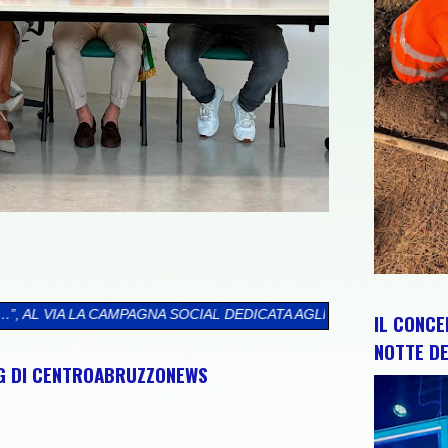
 SOCIAL DEDICATA AGLI ABRUZZESI NEL MONDO
>>
CIP E REGION
IL CONCE
NOTTE DE
NG DI CENTROABRUZZONEWS