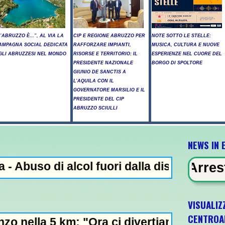
L’ABRUZZO È…”, AL VIA LA
CIP E REGIONE ABRUZZO PER
NOTE SOTTO LE STELLE:
AMPAGNA SOCIAL DEDICATA
RAFFORZARE IMPIANTI,
MUSICA, CULTURA E NUOVE
GLI ABRUZZESI NEL MONDO
RISORSE E TERRITORIO: IL
ESPERIENZE NEL CUORE DEL
PRESIDENTE NAZIONALE
BORGO DI SPOLTORE
GIUNIO DE SANCTIS A
L’AQUILA CON IL
GOVERNATORE MARSILIO E IL
PRESIDENTE DEL CIP
ABRUZZO SCIULLI
NEWS IN 
 alcol fuori dalla discoteca, minorenni int
 EVIDENZA - Arresto illegale e pec
VISUALIZ
CENTROA
: "Ora ci divertiamo in staffetta"- L'Italia