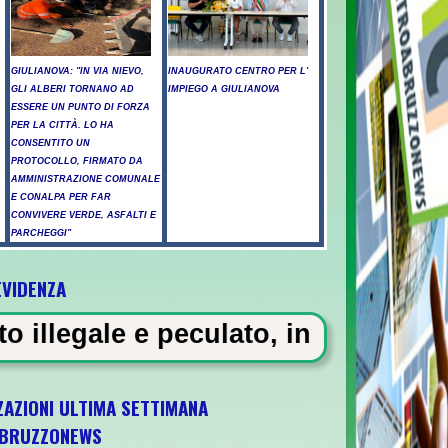
GIULIANOVA: "IN VIA NIEVO,
INAUGURATO CENTRO PER L'
GLI ALBERI TORNANO AD
IMPIEGO A GIULIANOVA
ESSERE UN PUNTO DI FORZA
PER LA CITTÀ. LO HA
CONSENTITO UN
PROTOCOLLO, FIRMATO DA
AMMINISTRAZIONE COMUNALE
E CONALPA PER FAR
CONVIVERE VERDE, ASFALTI E
PARCHEGGI"
EVIDENZA
ossicati a Pescara - Il vento riaccende il 
ulato, in carcere 5 vigili urbani 
ZAZIONI ULTIMA SETTIMANA
BRUZZONEWS
 U21 il 5 ottobre a Pescara l'ultima gara di