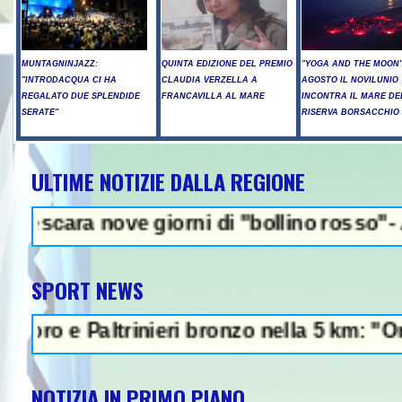
MUNTAGNINJAZZ:
QUINTA EDIZIONE DEL PREMIO
"YOGA AND THE MOON":
"INTRODACQUA CI HA
CLAUDIA VERZELLA A
AGOSTO IL NOVILUNIO
REGALATO DUE SPLENDIDE
FRANCAVILLA AL MARE
INCONTRA IL MARE DE
SERATE"
RISERVA BORSACCHIO
ULTIME NOTIZIE DALLA REGIONE
NEWS IN EVI
nove giorni di "bollino rosso"- Allerta in
SPORT NEWS
 Paltrinieri bronzo nella 5 km: "Ora ci dive
NOTIZIA IN PRIMO PIANO