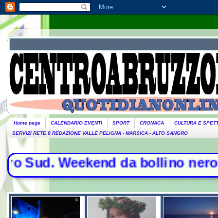
Home page
CALENDARIO EVENTI
SPORT
CRONACA
CULTURA E SPET
SERVIZI RETE 8 REDAZIONE VALLE PELIGNA - MARSICA - ALTO SANGRO
ud. Weekend da bollino nero per l'e