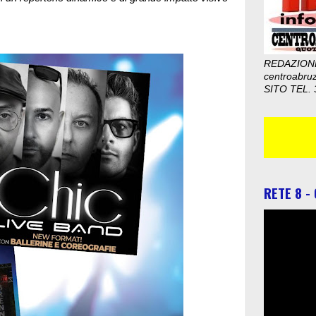
REDAZION
centroabru
SITO TEL. 
RETE 8 -