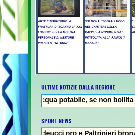
ARTE E TERRITORIO: A
SULMONA: "SOPRALLUOGO
“
FRATTURA DI SCANNO LA XXX
NEL CANTIERE DELLA
C
EDIZIONE DELLA MOSTRA
CAPPELLA MONUMENTALE
A
PERSONALE DI NESTORE
INTITOLATA ALLA FAMIGLIA
PRESUTTI, "RITORNI"
MAZARA"
ULTIME NOTIZIE DALLA REGIONE
acqua potabile, se non bollita - Abuso di 
NEWS IN 
SPORT NEWS
ddeucci oro e Paltrinieri bronzo nella 5 km: