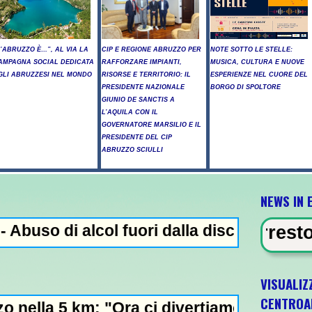
L’ABRUZZO È…”, AL VIA LA
CIP E REGIONE ABRUZZO PER
NOTE SOTTO LE STELLE:
AMPAGNA SOCIAL DEDICATA
RAFFORZARE IMPIANTI,
MUSICA, CULTURA E NUOVE
GLI ABRUZZESI NEL MONDO
RISORSE E TERRITORIO: IL
ESPERIENZE NEL CUORE DEL
PRESIDENTE NAZIONALE
BORGO DI SPOLTORE
GIUNIO DE SANCTIS A
L’AQUILA CON IL
GOVERNATORE MARSILIO E IL
PRESIDENTE DEL CIP
ABRUZZO SCIULLI
NEWS IN 
alcol fuori dalla discoteca, minorenni into
EVIDENZA - Arresto illegale e pecu
VISUALIZ
CENTROA
 "Ora ci divertiamo in staffetta"- L'Italia 