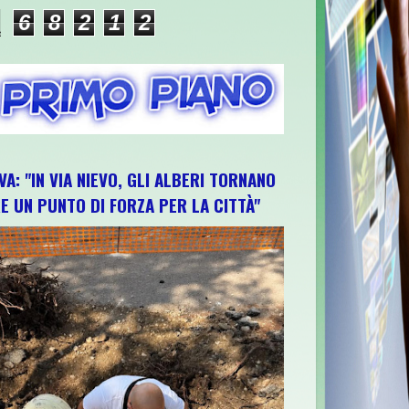
6
8
2
1
2
VA: "IN VIA NIEVO, GLI ALBERI TORNANO
E UN PUNTO DI FORZA PER LA CITTÀ"