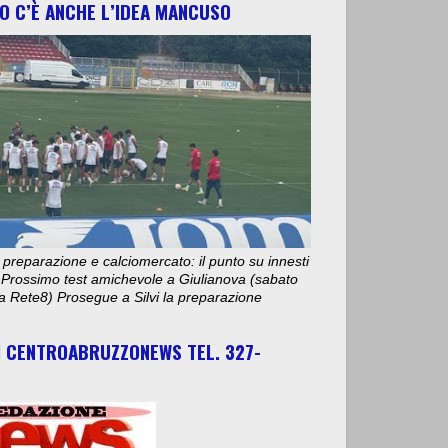
O C’È ANCHE L’IDEA MANCUSO
 preparazione e calciomercato: il punto su innesti
e. Prossimo test amichevole a Giulianova (sabato
ta Rete8) Prosegue a Silvi la preparazione
I CENTROABRUZZONEWS TEL. 327-