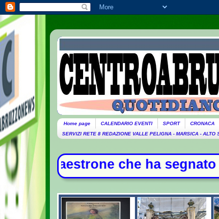
Home page
CALENDARIO EVENTI
SPORT
CRONACA
SERVIZI RETE 8 REDAZIONE VALLE PELIGNA - MARSICA - ALTO
one che ha segnato la storia della