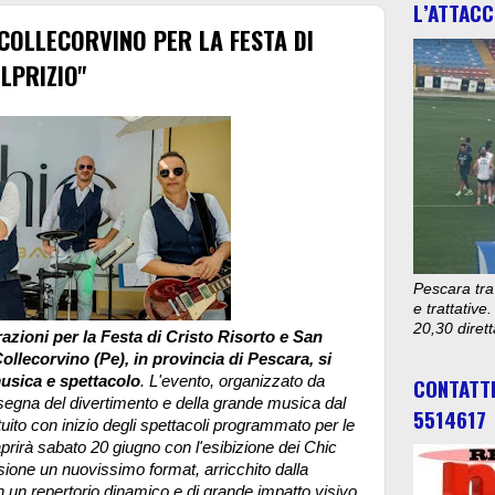
L’ATTACC
COLLECORVINO PER LA FESTA DI
LPRIZIO"
Pescara tra
e trattativ
20,30 diret
azioni per la Festa di Cristo Risorto e San
Collecorvino (Pe), in provincia di Pescara, si
usica e spettacolo
. L'evento, organizzato da
CONTATT
nsegna del divertimento e della grande musica dal
5514617
to con inizio degli spettacoli programmato per le
prirà sabato 20 giugno con l'esibizione dei Chic
ione un nuovissimo format, arricchito dalla
n un repertorio dinamico e di grande impatto visivo