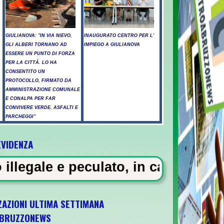
GIULIANOVA: "IN VIA NIEVO,
INAUGURATO CENTRO PER L'
GLI ALBERI TORNANO AD
IMPIEGO A GIULIANOVA
ESSERE UN PUNTO DI FORZA
PER LA CITTÀ. LO HA
CONSENTITO UN
PROTOCOLLO, FIRMATO DA
AMMINISTRAZIONE COMUNALE
E CONALPA PER FAR
CONVIVERE VERDE, ASFALTI E
PARCHEGGI"
EVIDENZA
ssicati a Pescara - Il vento riaccende il r
lato, in carcere 5 vigili urbani a
ZAZIONI ULTIMA SETTIMANA
BRUZZONEWS
U21 il 5 ottobre a Pescara l'ultima gara di 