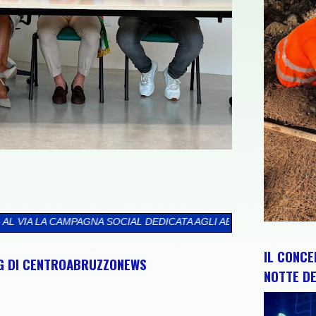
OCIAL DEDICATA AGLI ABRUZZESI NEL MONDO
>>
CIP E REGIONE 
IL CONCE
NG DI CENTROABRUZZONEWS
NOTTE DE