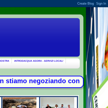
IOSTRA
INTRODACQUA AGORA - SERVIZI LOCALI
iando con gli Usa su Hormuz, solo c