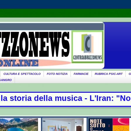
CULTURA E SPETTACOLO
FOTO NOTIZIA
FARMACIE
RUBRICA PSIC-ART
G
 SANGRO
 musica - L'Iran: "Non stiamo negoz