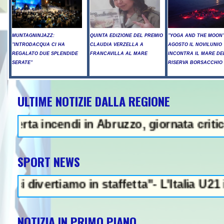
MUNTAGNINJAZZ:
QUINTA EDIZIONE DEL PREMIO
"YOGA AND THE MOON":
"INTRODACQUA CI HA
CLAUDIA VERZELLA A
AGOSTO IL NOVILUNIO
REGALATO DUE SPLENDIDE
FRANCAVILLA AL MARE
INCONTRA IL MARE DE
SERATE"
RISERVA BORSACCHIO
ULTIME NOTIZIE DALLA REGIONE
si su Kiev, tre morti tra cui un b
Abruzzo, giornata critica su più fronti - 
SPORT NEWS
 staffetta"- L'Italia U21 il 5 ottobre a Pes
NOTIZIA IN PRIMO PIANO