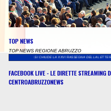
TOP NEWS
TOP NEWS REGIONE ABRUZZO
LA XXVI RASSEGNA DELLA LETTERA D’AMORE
>>
DA SULMONA A SI
FACEBOOK LIVE - LE DIRETTE STREAMING D
CENTROABRUZZONEWS