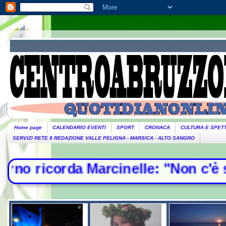
Home page
CALENDARIO EVENTI
SPORT
CRONACA
CULTURA E SPET
SERVIZI RETE 8 REDAZIONE VALLE PELIGNA - MARSICA - ALTO SANGRO
lle: "Non c'è spazio per chi sfrutt