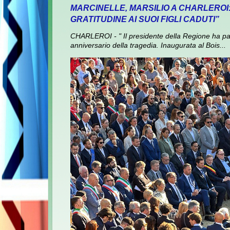
MARCINELLE, MARSILIO A CHARLEROI
GRATITUDINE AI SUOI FIGLI CADUTI”
CHARLEROI - " Il presidente della Regione ha pa
anniversario della tragedia. Inaugurata al Bois...