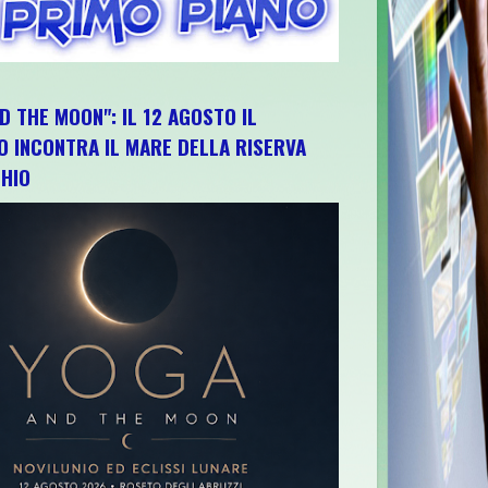
D THE MOON": IL 12 AGOSTO IL
O INCONTRA IL MARE DELLA RISERVA
HIO