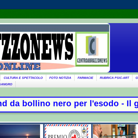
CULTURA E SPETTACOLO
FOTO NOTIZIA
FARMACIE
RUBRICA PSIC-ART
G
 SANGRO
ro per l'esodo - Il governo ricorda