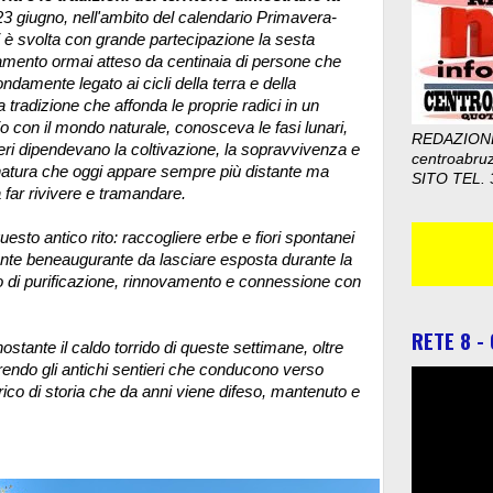
3 giugno, nell'ambito del calendario Primavera-
i è svolta con grande partecipazione la sesta
amento ormai atteso da centinaia di persone che
ndamente legato ai cicli della terra e della
radizione che affonda le proprie radici in un
o con il mondo naturale, conosceva le fasi lunari,
REDAZION
peri dipendevano la coltivazione, la sopravvivenza e
centroabru
a natura che oggi appare sempre più distante ma
SITO TEL. 
far rivivere e tramandare.
sto antico rito: raccogliere erbe e fiori spontanei
mente beneaugurante da lasciare esposta durante la
to di purificazione, rinnovamento e connessione con
RETE 8 -
ostante il caldo torrido di queste settimane, oltre
rendo gli antichi sentieri che conducono verso
rico di storia che da anni viene difeso, mantenuto e