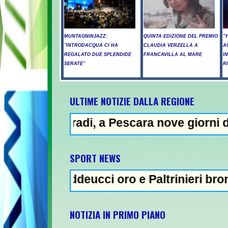
MUNTAGNINJAZZ:
QUINTA EDIZIONE DEL PREMIO
"
"INTRODACQUA CI HA
CLAUDIA VERZELLA A
A
REGALATO DUE SPLENDIDE
FRANCAVILLA AL MARE
I
SERATE"
R
ULTIME NOTIZIE DALLA REGIONE
i, a Pescara nove giorni di "bollino rosso"
SPORT NEWS
ddeucci oro e Paltrinieri bronzo nella 5 km:
NOTIZIA IN PRIMO PIANO