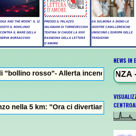
YOGA AND THE MOON": IL 12
PRESSO IL PALAZZO
DA SULMONA A SIGNO LE
GOSTO IL NOVILUNIO
VALIGNANI DI TORREVECCHIA
GIOSTRE CAVALLERESCHE
NCONTRA IL MARE DELLA
TEATINA SI CHIUDE LA XXVI
UNISCONO L’EUROPA DELLE
ISERVA BORSACCHIO
RASSEGNA DELLA LETTERA
TRADIZIONI
D’AMORE
NEWS IN 
- Allerta incendi in Abruzzo, giornata cri
NEWS IN EVIDENZA - Raid russi su K
VISUALIZ
CENTROA
 "Ora ci divertiamo in staffetta"- L'Italia 