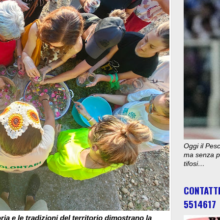
Oggi il Pesc
ma senza pu
tifosi…
CONTATT
5514617
ria e le tradizioni del territorio dimostrano la