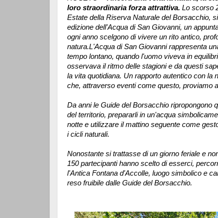
loro straordinaria forza attrattiva.
Lo scorso 2
Estate della Riserva Naturale del Borsacchio, s
edizione dell'Acqua di San Giovanni, un appunt
ogni anno scelgono di vivere un rito antico, profo
natura.
L'Acqua di San Giovanni rappresenta una t
tempo lontano, quando l'uomo viveva in equilibri
osservava il ritmo delle stagioni e da questi sa
la vita quotidiana. Un rapporto autentico con l
che, attraverso eventi come questo, proviamo a 
Da anni le Guide del Borsacchio ripropongono que
del territorio, prepararli in un'acqua simbolica
notte e utilizzare il mattino seguente come ges
i cicli naturali.
Nonostante si trattasse di un giorno feriale e non
150 partecipanti hanno scelto di esserci, percor
l'Antica Fontana d'Accolle, luogo simbolico e ca
reso fruibile dalle Guide del Borsacchio.