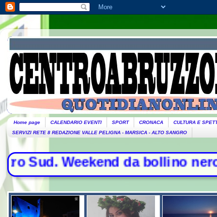
Home page
CALENDARIO EVENTI
SPORT
CRONACA
CULTURA E SPET
SERVIZI RETE 8 REDAZIONE VALLE PELIGNA - MARSICA - ALTO SANGRO
d. Weekend da bollino nero per l'eso