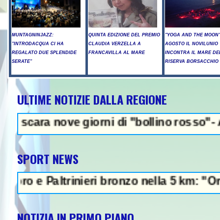
MUNTAGNINJAZZ:
QUINTA EDIZIONE DEL PREMIO
"YOGA AND THE MOON":
"INTRODACQUA CI HA
CLAUDIA VERZELLA A
AGOSTO IL NOVILUNIO
REGALATO DUE SPLENDIDE
FRANCAVILLA AL MARE
INCONTRA IL MARE DE
SERATE"
RISERVA BORSACCHIO
ULTIME NOTIZIE DALLA REGIONE
NEWS IN EVIDE
ve giorni di "bollino rosso"- Allerta ince
SPORT NEWS
altrinieri bronzo nella 5 km: "Ora ci divert
NOTIZIA IN PRIMO PIANO