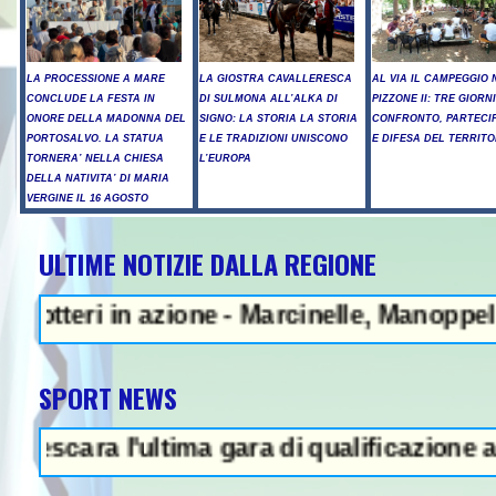
LA PROCESSIONE A MARE
LA GIOSTRA CAVALLERESCA
AL VIA IL CAMPEGGIO 
CONCLUDE LA FESTA IN
DI SULMONA ALL’ALKA DI
PIZZONE II: TRE GIORNI
ONORE DELLA MADONNA DEL
SIGNO: LA STORIA LA STORIA
CONFRONTO, PARTECI
PORTOSALVO. LA STATUA
E LE TRADIZIONI UNISCONO
E DIFESA DEL TERRITO
TORNERA’ NELLA CHIESA
L’EUROPA
DELLA NATIVITA’ DI MARIA
VERGINE IL 16 AGOSTO
ULTIME NOTIZIE DALLA REGIONE
in azione - Marcinelle, Manoppello ricorda
SPORT NEWS
ra l'ultima gara di qualificazione a Euro '2