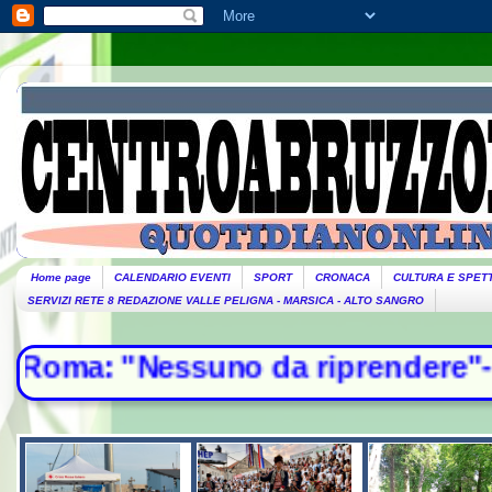
Home page
CALENDARIO EVENTI
SPORT
CRONACA
CULTURA E SPET
SERVIZI RETE 8 REDAZIONE VALLE PELIGNA - MARSICA - ALTO SANGRO
"Nessuno da riprendere"- Mosca, 12 