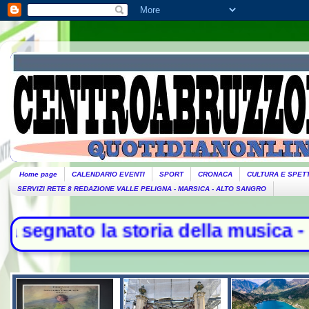
Home page
CALENDARIO EVENTI
SPORT
CRONACA
CULTURA E SPET
SERVIZI RETE 8 REDAZIONE VALLE PELIGNA - MARSICA - ALTO SANGRO
o la storia della musica - L'Iran: 