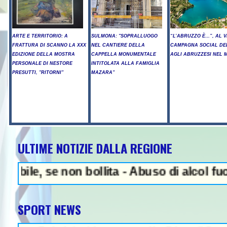
ARTE E TERRITORIO: A
SULMONA: "SOPRALLUOGO
“L’ABRUZZO È…”, AL V
FRATTURA DI SCANNO LA XXX
NEL CANTIERE DELLA
CAMPAGNA SOCIAL DE
EDIZIONE DELLA MOSTRA
CAPPELLA MONUMENTALE
AGLI ABRUZZESI NEL
PERSONALE DI NESTORE
INTITOLATA ALLA FAMIGLIA
PRESUTTI, "RITORNI"
MAZARA"
ULTIME NOTIZIE DALLA REGIONE
NEWS IN EVIDENZA - Ar
 se non bollita - Abuso di alcol fuori dall
SPORT NEWS