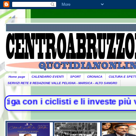
Home page
CALENDARIO EVENTI
SPORT
CRONACA
CULTURA E SPET
SERVIZI RETE 8 REDAZIONE VALLE PELIGNA - MARSICA - ALTO SANGRO
 ciclisti e li investe più volte con