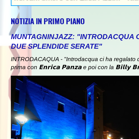
NOTIZIA IN PRIMO PIANO
MUNTAGNINJAZZ: "INTRODACQUA 
DUE SPLENDIDE SERATE"
INTRODACAQUA - "Introdacqua ci ha regalato d
prima con 𝗘𝗻𝗿𝗶𝗰𝗮 𝗣𝗮𝗻𝘇𝗮 e poi con la 𝗕𝗶𝗹𝗹𝘆 𝗕𝗿