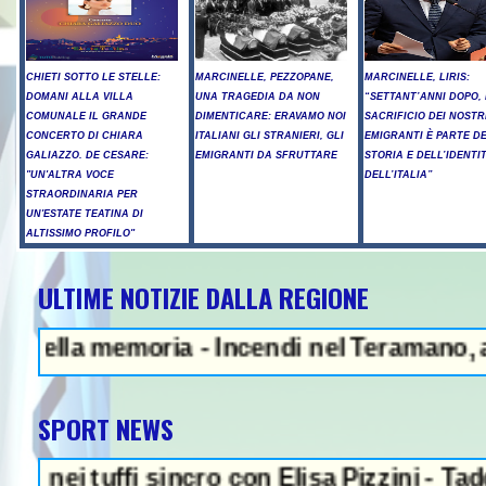
CHIETI SOTTO LE STELLE:
MARCINELLE, PEZZOPANE,
MARCINELLE, LIRIS:
DOMANI ALLA VILLA
UNA TRAGEDIA DA NON
“SETTANT’ANNI DOPO, 
COMUNALE IL GRANDE
DIMENTICARE: ERAVAMO NOI
SACRIFICIO DEI NOSTR
CONCERTO DI CHIARA
ITALIANI GLI STRANIERI, GLI
EMIGRANTI È PARTE D
GALIAZZO. DE CESARE:
EMIGRANTI DA SFRUTTARE
STORIA E DELL’IDENTI
"UN'ALTRA VOCE
DELL’ITALIA”
STRAORDINARIA PER
UN'ESTATE TEATINA DI
ALTISSIMO PROFILO"
ULTIME NOTIZIE DALLA REGIONE
a memoria - Incendi nel Teramano, ancora e
SPORT NEWS
tuffi sincro con Elisa Pizzini - Taddeucci o