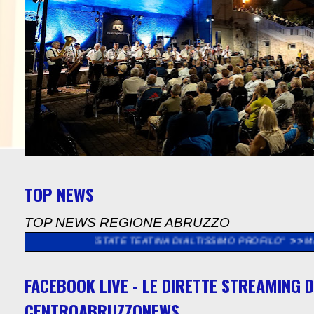
TOP NEWS
TOP NEWS REGIONE ABRUZZO
N'ESTATE TEATINA DI ALTISSIMO PROFILO"
>>
MARCINELLE, PE
FACEBOOK LIVE - LE DIRETTE STREAMING D
CENTROABRUZZONEWS