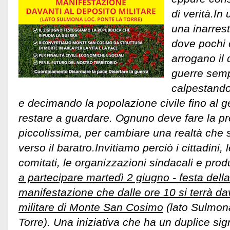
di verità.I
una inarresta
dove pochi c
arrogano il 
guerre sempr
calpestando 
e decimando la popolazione civile fino al 
restare a guardare. Ognuno deve fare la pr
piccolissima, per cambiare una realtà che 
verso il baratro.
Invitiamo perciò i cittadini, 
comitati, le organizzazioni sindacali e produt
a partecipare martedì 2 giugno - festa della
manifestazione che dalle ore 10 si terrà da
militare di Monte San Cosimo
(lato Sulmona
Torre). Una iniziativa che ha un duplice sig