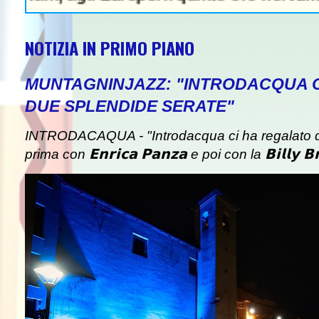
NOTIZIA IN PRIMO PIANO
MUNTAGNINJAZZ: "INTRODACQUA 
DUE SPLENDIDE SERATE"
INTRODACAQUA - "Introdacqua ci ha regalato d
prima con 𝗘𝗻𝗿𝗶𝗰𝗮 𝗣𝗮𝗻𝘇𝗮 e poi con la 𝗕𝗶𝗹𝗹𝘆 𝗕𝗿