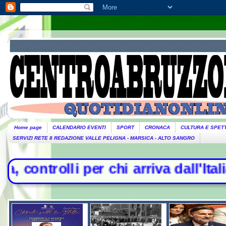
Home page
CALENDARIO EVENTI
SPORT
CRONACA
CULTURA E SPET
SERVIZI RETE 8 REDAZIONE VALLE PELIGNA - MARSICA - ALTO SANGRO
er chi arriva dall'Italia - Litiga c