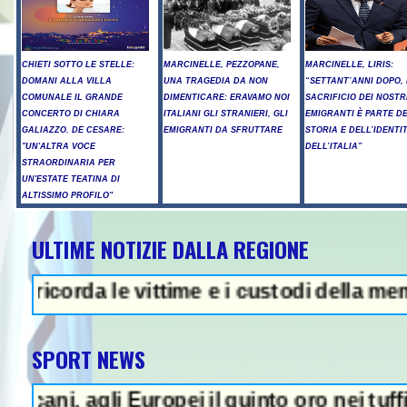
CHIETI SOTTO LE STELLE:
MARCINELLE, PEZZOPANE,
MARCINELLE, LIRIS:
DOMANI ALLA VILLA
UNA TRAGEDIA DA NON
“SETTANT’ANNI DOPO, 
COMUNALE IL GRANDE
DIMENTICARE: ERAVAMO NOI
SACRIFICIO DEI NOSTR
CONCERTO DI CHIARA
ITALIANI GLI STRANIERI, GLI
EMIGRANTI È PARTE D
GALIAZZO. DE CESARE:
EMIGRANTI DA SFRUTTARE
STORIA E DELL’IDENTI
"UN'ALTRA VOCE
DELL’ITALIA”
STRAORDINARIA PER
UN'ESTATE TEATINA DI
ALTISSIMO PROFILO"
ULTIME NOTIZIE DALLA REGIONE
Proteste e tensioni, la cerimonia d
da le vittime e i custodi della memoria - 
SPORT NEWS
 agli Europei il quinto oro nei tuffi sincro