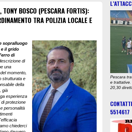
L’ATTACC
, TONY BOSCO (PESCARA FORTIS):
DINAMENTO TRA POLIZIA LOCALE E
te sopralluogo
e il grido
Ferro di
descrizione di
one una
a del momento,
Pescara tra
o strutturata e
e trattativ
nsabile della
20,30 diret
, già
unga esperienza
CONTATT
i di protezione
 e personalità
5514617
timenti
'efficacia
biamo chiederci
tiano davvero