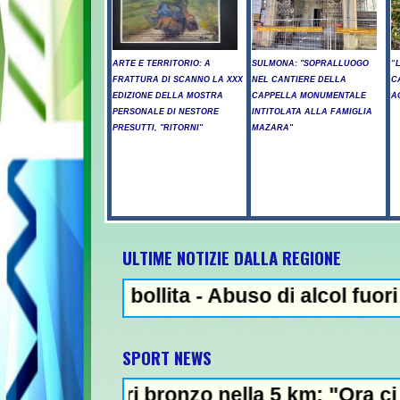
ARTE E TERRITORIO: A
SULMONA: "SOPRALLUOGO
“
FRATTURA DI SCANNO LA XXX
NEL CANTIERE DELLA
C
EDIZIONE DELLA MOSTRA
CAPPELLA MONUMENTALE
A
PERSONALE DI NESTORE
INTITOLATA ALLA FAMIGLIA
PRESUTTI, "RITORNI"
MAZARA"
ULTIME NOTIZIE DALLA REGIONE
on bollita - Abuso di alcol fuori dalla dis
NEWS IN EV
SPORT NEWS
eri bronzo nella 5 km: "Ora ci divertiamo in