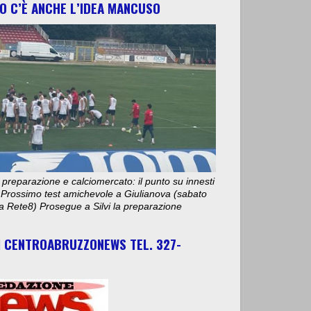
O C’È ANCHE L’IDEA MANCUSO
 preparazione e calciomercato: il punto su innesti
e. Prossimo test amichevole a Giulianova (sabato
ta Rete8) Prosegue a Silvi la preparazione
I CENTROABRUZZONEWS TEL. 327-