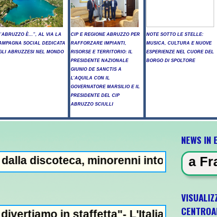
L’ABRUZZO È…”, AL VIA LA
CIP E REGIONE ABRUZZO PER
NOTE SOTTO LE STELLE:
AMPAGNA SOCIAL DEDICATA
RAFFORZARE IMPIANTI,
MUSICA, CULTURA E NUOVE
GLI ABRUZZESI NEL MONDO
RISORSE E TERRITORIO: IL
ESPERIENZE NEL CUORE DEL
PRESIDENTE NAZIONALE
BORGO DI SPOLTORE
GIUNIO DE SANCTIS A
L’AQUILA CON IL
GOVERNATORE MARSILIO E IL
PRESIDENTE DEL CIP
ABRUZZO SCIULLI
NEWS IN 
coteca, minorenni intossicati a Pescara - I
IDENZA - Addio a Francesco Guccin
VISUALIZ
CENTROA
 staffetta"- L'Italia U21 il 5 ottobre a Pe