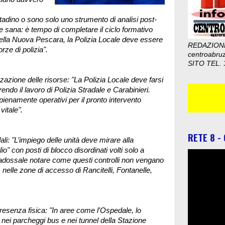
tadino o sono solo uno strumento di analisi post-
ne sana: è tempo di completare il ciclo formativo
 della Nuova Pescara, la Polizia Locale deve essere
REDAZION
rze di polizia".
centroabru
SITO TEL. 
zazione delle risorse: "La Polizia Locale deve farsi
rendo il lavoro di Polizia Stradale e Carabinieri.
ienamente operativi per il pronto intervento
vitale".
RETE 8 -
dali: "L’impiego delle unità deve mirare alla
o" con posti di blocco disordinati volti solo a
paradossale notare come questi controlli non vengano
 nelle zone di accesso di Rancitelli, Fontanelle,
presenza fisica: "In aree come l'Ospedale, lo
a, nei parcheggi bus e nei tunnel della Stazione