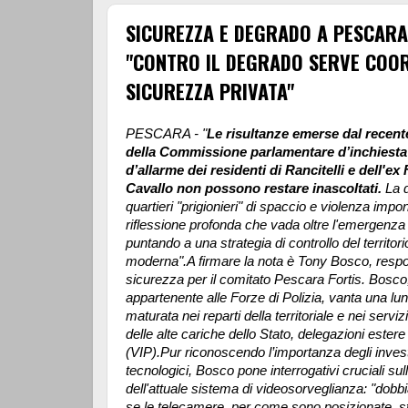
SICUREZZA E DEGRADO A PESCARA
"CONTRO IL DEGRADO SERVE COOR
SICUREZZA PRIVATA"
PESCARA - "
Le risultanze emerse dal recen
della Commissione parlamentare d’inchiesta 
d’allarme dei residenti di Rancitelli e dell'ex 
Cavallo non possono restare inascoltati.
La 
quartieri "prigionieri" di spaccio e violenza imp
riflessione profonda che vada oltre l'emergenz
puntando a una strategia di controllo del territori
moderna".A firmare la nota è Tony Bosco, respo
sicurezza per il comitato Pescara Fortis. Bosco
appartenente alle Forze di Polizia, vanta una l
maturata nei reparti della territoriale e nei serviz
delle alte cariche dello Stato, delegazioni estere
(VIP).
Pur riconoscendo l’importanza degli inves
tecnologici, Bosco pone interrogativi cruciali sull
dell'attuale sistema di videosorveglianza: "dob
se le telecamere, per come sono posizionate, s