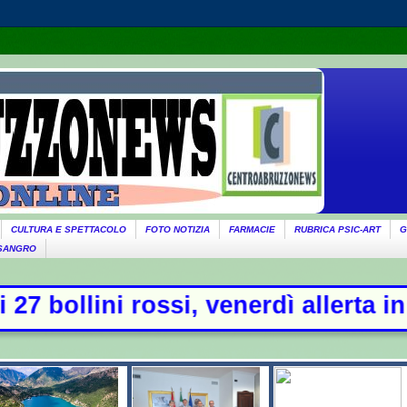
CULTURA E SPETTACOLO
FOTO NOTIZIA
FARMACIE
RUBRICA PSIC-ART
G
 SANGRO
, venerdì allerta in 21 città - Add