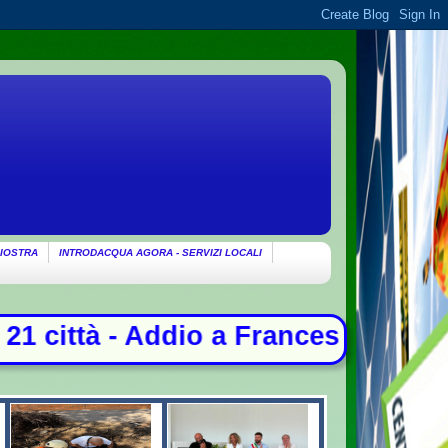
IOSTRA
INTRODACQUA AGORA - SERVIZI LOCALI
io a Francesco Guccini, il Maestron