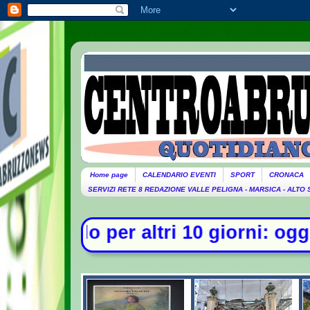
Home page
CALENDARIO EVENTI
SPORT
CRONACA
SERVIZI RETE 8 REDAZIONE VALLE PELIGNA - MARSICA - ALTO
ri 10 giorni: oggi 27 bollini rossi