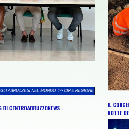
MONDO
>>
CIP E REGIONE ABRUZZO PER RAFFORZARE IMPIANTI, R
IL CONCE
NG DI CENTROABRUZZONEWS
NOTTE DE