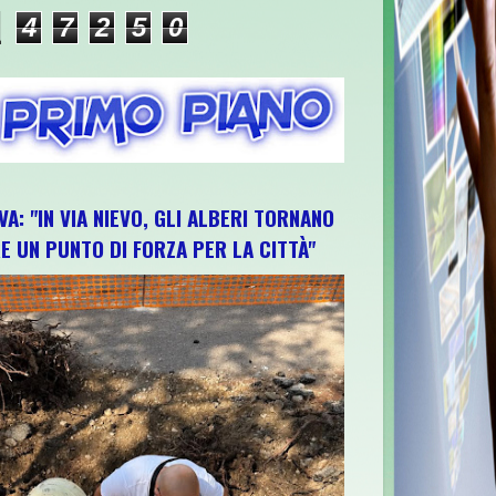
4
7
2
5
0
VA: "IN VIA NIEVO, GLI ALBERI TORNANO
E UN PUNTO DI FORZA PER LA CITTÀ"