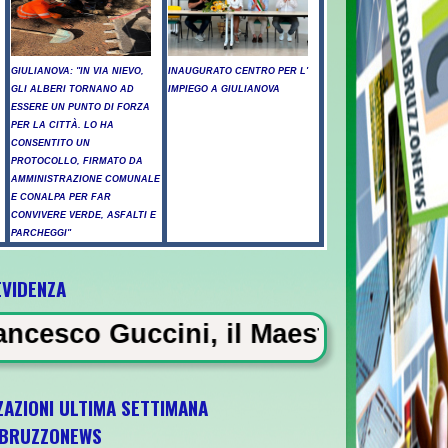
GIULIANOVA: "IN VIA NIEVO,
INAUGURATO CENTRO PER L'
GLI ALBERI TORNANO AD
IMPIEGO A GIULIANOVA
ESSERE UN PUNTO DI FORZA
PER LA CITTÀ. LO HA
CONSENTITO UN
PROTOCOLLO, FIRMATO DA
AMMINISTRAZIONE COMUNALE
E CONALPA PER FAR
CONVIVERE VERDE, ASFALTI E
PARCHEGGI"
EVIDENZA
l vento riaccende il rogo nell'Aquilano, em
i, il Maestrone che ha segnato l
ZAZIONI ULTIMA SETTIMANA
BRUZZONEWS
scara l'ultima gara di qualificazione a Euro