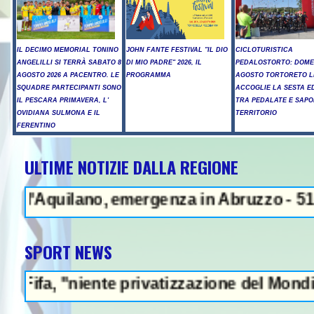
IL DECIMO MEMORIAL TONINO
JOHN FANTE FESTIVAL "IL DIO
CICLOTURISTICA
ANGELILLI SI TERRÀ SABATO 8
DI MIO PADRE" 2026, IL
PEDALOSTORTO: DOME
AGOSTO 2026 A PACENTRO. LE
PROGRAMMA
AGOSTO TORTORETO L
SQUADRE PARTECIPANTI SONO
ACCOGLIE LA SESTA E
IL PESCARA PRIMAVERA, L'
TRA PEDALATE E SAPO
OVIDIANA SULMONA E IL
TERRITORIO
FERENTINO
ULTIME NOTIZIE DALLA REGIONE
NEWS IN EV
Aquilano, emergenza in Abruzzo - 51enne mu
SPORT NEWS
"niente privatizzazione del Mondiale"- L'It