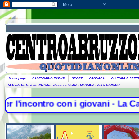
Home page
CALENDARIO EVENTI
SPORT
CRONACA
CULTURA E SPET
SERVIZI RETE 8 REDAZIONE VALLE PELIGNA - MARSICA - ALTO SANGRO
con i giovani - La Camera nega l'a