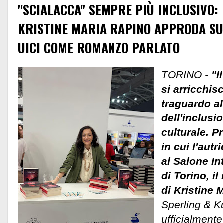
"SCIALACCA" SEMPRE PIÙ INCLUSIVO:
KRISTINE MARIA RAPINO APPRODA S
UICI COME ROMANZO PARLATO
TORINO -
"I
si arricchis
traguardo al
dell'inclusio
culturale. Pr
in cui l'aut
al Salone In
di Torino, i
di Kristine 
Sperling & Ku
ufficialmente