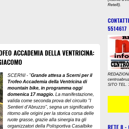
Rete8).
CONTATT
5514617
ROFEO ACCADEMIA DELLA VENTRICINA:
 GIACOMO
REDAZION
SCERNI - "
Grande attesa a Scerni per il
centroabru
Trofeo Accademia della Ventricina di
SITO TEL. 
mountain bike, in programma oggi
domenica 17 maggio.
La manifestazione,
valida come seconda prova del circuito "I
Sentieri d’Abruzzo", segna un significativo
ritorno alle origini per la storica corsa delle
ruote grasse, grazie alla sinergia tra gli
RETE 8 -
organizzatori della Polisportiva Casalbike