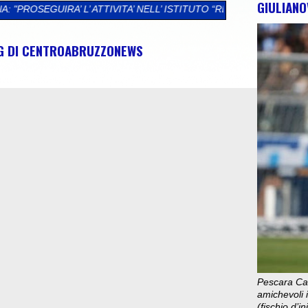
GIULIANO
TIVITA’ NELL’ ISTITUTO “REGINA MARGHERITA”, SODDISFAZIONE 
NG DI CENTROABRUZZONEWS
Pescara Cal
amichevoli i
(fischio d’i