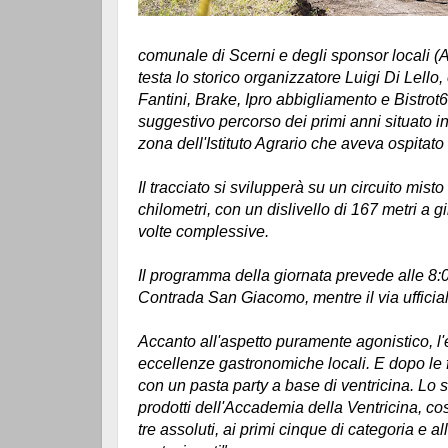
comunale di Scerni e degli sponsor locali (
testa lo storico organizzatore Luigi Di Lello,
Fantini, Brake, Ipro abbigliamento e Bistrot6
suggestivo percorso dei primi anni situat
zona dell'Istituto Agrario che aveva ospitat
Il tracciato si svilupperà su un circuito mist
chilometri, con un dislivello di 167 metri a g
volte complessive.
Il programma della giornata prevede alle 8:00 
Contrada San Giacomo, mentre il via ufficial
Accanto all'aspetto puramente agonistico, l'
eccellenze gastronomiche locali. E dopo le 
con un pasta party a base di ventricina. Lo 
prodotti dell'Accademia della Ventricina, costi
tre assoluti, ai primi cinque di categoria e a