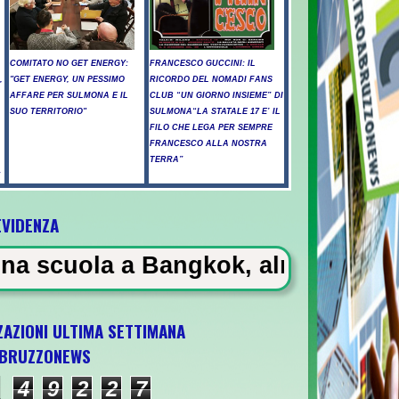
COMITATO NO GET ENERGY:
FRANCESCO GUCCINI: IL
,
"GET ENERGY, UN PESSIMO
RICORDO DEL NOMADI FANS
AFFARE PER SULMONA E IL
CLUB “UN GIORNO INSIEME” DI
SUO TERRITORIO"
SULMONA“LA STATALE 17 E’ IL
FILO CHE LEGA PER SEMPRE
FRANCESCO ALLA NOSTRA
TERRA”
”
EVIDENZA
 Bangkok, almeno 6 morti
ZAZIONI ULTIMA SETTIMANA
BRUZZONEWS
a U21 il 5 ottobre a Pescara l'ultima gara d
4
9
2
2
7