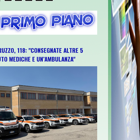
RUZZO, 118: "CONSEGNATE ALTRE 5
UTO MEDICHE E UN’AMBULANZA"