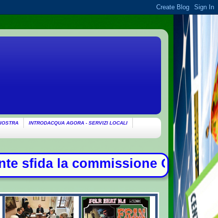
IOSTRA
INTRODACQUA AGORA - SERVIZI LOCALI
one Covid, duello con Meloni - Patt