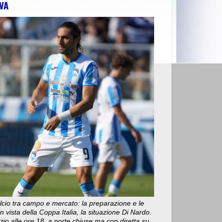
VA
DELL’ AMMINISTRAZIONE
>>
MARCINELLE, CGIL ABRUZZO MOLISE:
cio tra campo e mercato: la preparazione e le
n vista della Coppa Italia, la situazione Di Nardo.
nizio alle ore 18, a porte chiuse ma con diretta su