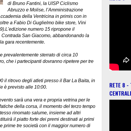
di Bruno Fantini, la UISP Ciclismo
Abruzzo e Molise, l’Amministrazione
Accademia della Ventricina in primis con in
 oltre a Fabio Di Guglielmo bike store, Vini
9).
L'edizione numero 15 ripropone il
o in Contrada San Giacomo, abbandonando la
o la gara recentemente.
o e prevalentemente sterrato di circa 10
iro, che i partecipanti dovranno ripetere per tre
il ritrovo degli atleti presso il Bar La Baita, in
RETE 8 -
e è previsto alle 10:00.
CENTRAL
evento sarà una vera e propria vetrina per le
fatiche della corsa, il momento del terzo tempo
stesso rinomato salume, insieme ad altri
tuirà il piatto forte dei premi destinati ai primi
lle prime tre società con il maggior numero di