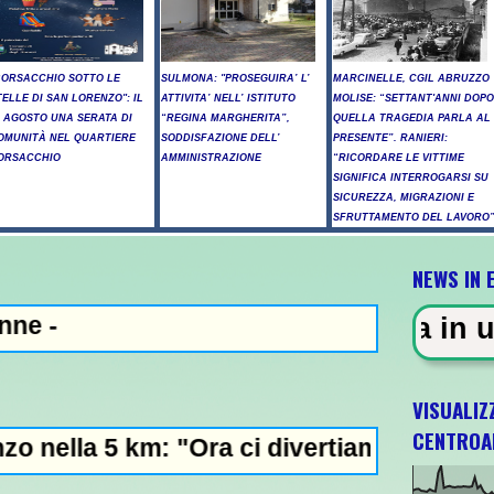
BORSACCHIO SOTTO LE
SULMONA: "PROSEGUIRA’ L’
MARCINELLE, CGIL ABRUZZO
TELLE DI SAN LORENZO": IL
ATTIVITA’ NELL’ ISTITUTO
MOLISE: “SETTANT'ANNI DOPO
0 AGOSTO UNA SERATA DI
“REGINA MARGHERITA”,
QUELLA TRAGEDIA PARLA AL
OMUNITÀ NEL QUARTIERE
SODDISFAZIONE DELL’
PRESENTE”. RANIERI:
ORSACCHIO
AMMINISTRAZIONE
“RICORDARE LE VITTIME
SIGNIFICA INTERROGARSI SU
SICUREZZA, MIGRAZIONI E
SFRUTTAMENTO DEL LAVORO
NEWS IN 
NZA - Sparatoria in una scuola a
VISUALIZ
CENTROA
m: "Ora ci divertiamo in staffetta"- L'Itali