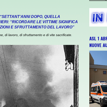
 “SETTANT'ANNI DOPO, QUELLA
ERI: “RICORDARE LE VITTIME SIGNIFICA
ZIONI E SFRUTTAMENTO DEL LAVORO”
 di lavoro, di sfruttamento e di vite sacrificate.
ASL 1 AB
NUOVE A