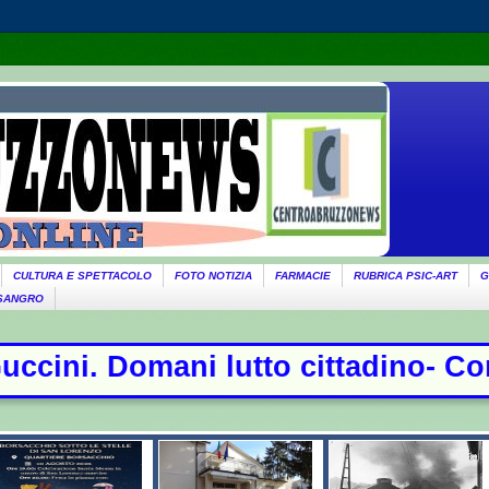
CULTURA E SPETTACOLO
FOTO NOTIZIA
FARMACIE
RUBRICA PSIC-ART
G
 SANGRO
cittadino- Conte sfida la commissi