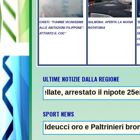
CHIETI: "FIAMME VICINISSIME
SULMONA: APERTA LA NUOVA
"
ALLE ABITAZIONI FILIPPONE":
ROTATORIA
S
ATTIVATO IL COC"
1
C
B
ULTIME NOTIZIE DALLA REGIONE
ellate, arrestato il nipote 25enne -
NEWS IN EVIDE
SPORT NEWS
Taddeucci oro e Paltrinieri bronzo nella 5 k