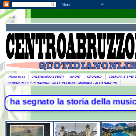
Home page
CALENDARIO EVENTI
SPORT
CRONACA
CULTURA E SPET
SERVIZI RETE 8 REDAZIONE VALLE PELIGNA - MARSICA - ALTO SANGRO
to la storia della musica - L'Iran: