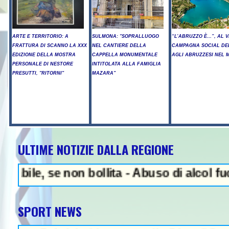
ARTE E TERRITORIO: A
SULMONA: "SOPRALLUOGO
“L’ABRUZZO È…”, AL V
FRATTURA DI SCANNO LA XXX
NEL CANTIERE DELLA
CAMPAGNA SOCIAL DE
EDIZIONE DELLA MOSTRA
CAPPELLA MONUMENTALE
AGLI ABRUZZESI NEL
PERSONALE DI NESTORE
INTITOLATA ALLA FAMIGLIA
PRESUTTI, "RITORNI"
MAZARA"
ULTIME NOTIZIE DALLA REGIONE
NEWS IN EVIDENZA - Ar
se non bollita - Abuso di alcol fuori dalla
SPORT NEWS