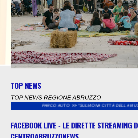
TOP NEWS
TOP NEWS REGIONE ABRUZZO
O DEL PARCO AUTO
>>
"SULMONA CITTÀ DELLA MUSICA", SABATO
FACEBOOK LIVE - LE DIRETTE STREAMING D
CENTROABRUZZONEWS