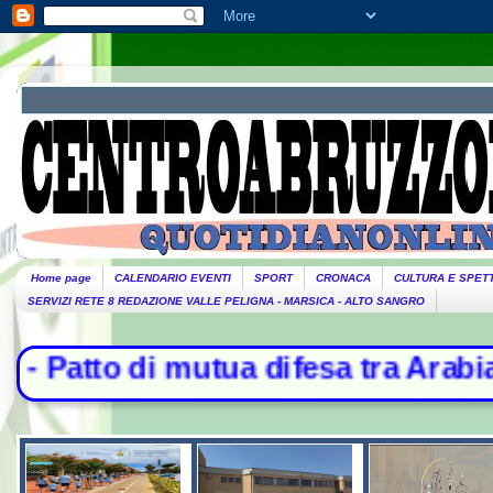
Home page
CALENDARIO EVENTI
SPORT
CRONACA
CULTURA E SPET
SERVIZI RETE 8 REDAZIONE VALLE PELIGNA - MARSICA - ALTO SANGRO
ua difesa tra Arabia Saudita, Turchi