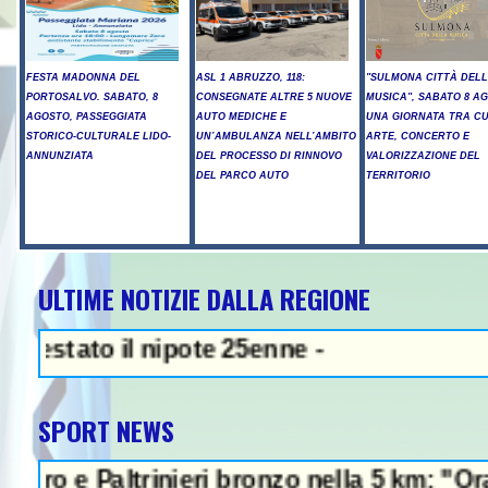
FESTA MADONNA DEL
ASL 1 ABRUZZO, 118:
"SULMONA CITTÀ DEL
PORTOSALVO. SABATO, 8
CONSEGNATE ALTRE 5 NUOVE
MUSICA", SABATO 8 A
AGOSTO, PASSEGGIATA
AUTO MEDICHE E
UNA GIORNATA TRA C
STORICO-CULTURALE LIDO-
UN’AMBULANZA NELL’AMBITO
ARTE, CONCERTO E
ANNUNZIATA
DEL PROCESSO DI RINNOVO
VALORIZZAZIONE DEL
DEL PARCO AUTO
TERRITORIO
ULTIME NOTIZIE DALLA REGIONE
NEWS IN EVIDENZA - Sparat
to il nipote 25enne -
SPORT NEWS
Paltrinieri bronzo nella 5 km: "Ora ci diver