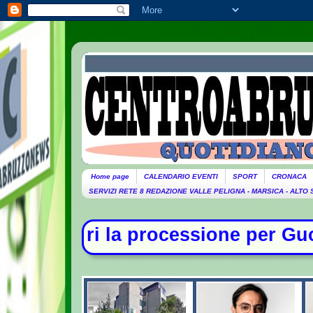
Home page
CALENDARIO EVENTI
SPORT
CRONACA
SERVIZI RETE 8 REDAZIONE VALLE PELIGNA - MARSICA - ALTO
sione per Guccini. Domani lutto cit