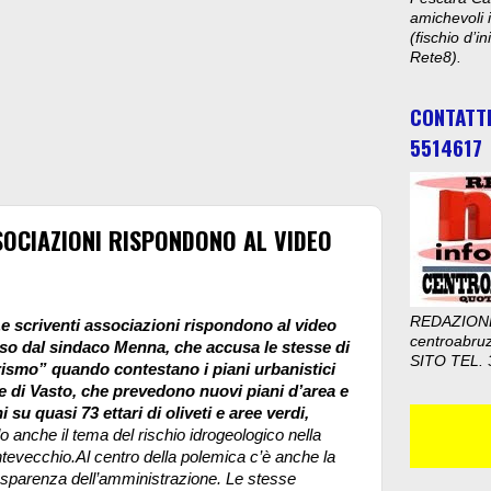
amichevoli i
(fischio d’i
Rete8).
CONTATT
5514617
SOCIAZIONI RISPONDONO AL VIDEO
REDAZION
e scriventi associazioni rispondono al video
centroabru
uso dal sindaco Menna, che accusa le stesse di
SITO TEL. 
rismo” quando contestano i piani urbanistici
 di Vasto, che prevedono nuovi piani d’area e
i su quasi 73 ettari di oliveti e aree verdi,
 anche il tema del rischio idrogeologico nella
tevecchio.
Al centro della polemica c’è anche la
sparenza dell’amministrazione. Le stesse