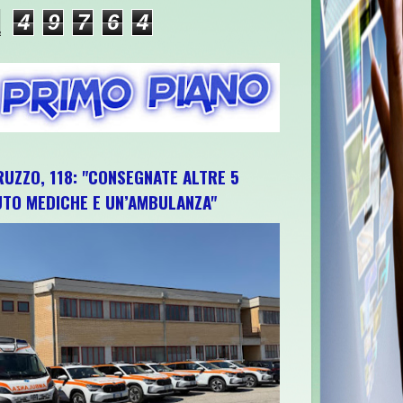
4
9
7
6
4
RUZZO, 118: "CONSEGNATE ALTRE 5
UTO MEDICHE E UN’AMBULANZA"