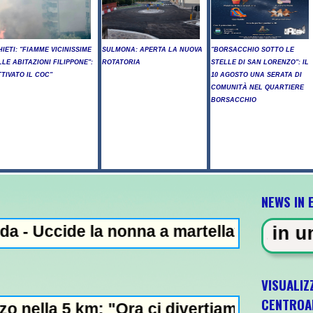
HIETI: "FIAMME VICINISSIME
SULMONA: APERTA LA NUOVA
"BORSACCHIO SOTTO LE
LLE ABITAZIONI FILIPPONE":
ROTATORIA
STELLE DI SAN LORENZO": IL
TTIVATO IL COC"
10 AGOSTO UNA SERATA DI
COMUNITÀ NEL QUARTIERE
BORSACCHIO
NEWS IN 
la nonna a martellate, arrestato il nipote 
A - Sparatoria in una scuola a 
VISUALIZ
CENTROA
: "Ora ci divertiamo in staffetta"- L'Italia