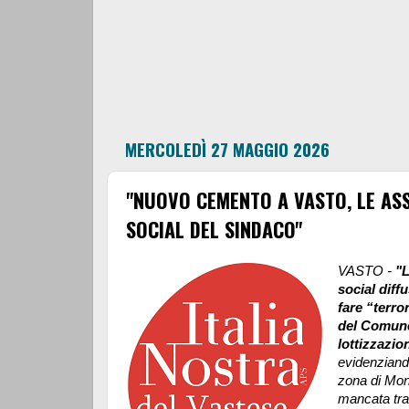
MERCOLEDÌ 27 MAGGIO 2026
"NUOVO CEMENTO A VASTO, LE AS
SOCIAL DEL SINDACO"
VASTO -
"L
social diff
fare “terro
del Comune
lottizzazion
evidenziando
zona di Mon
mancata tra