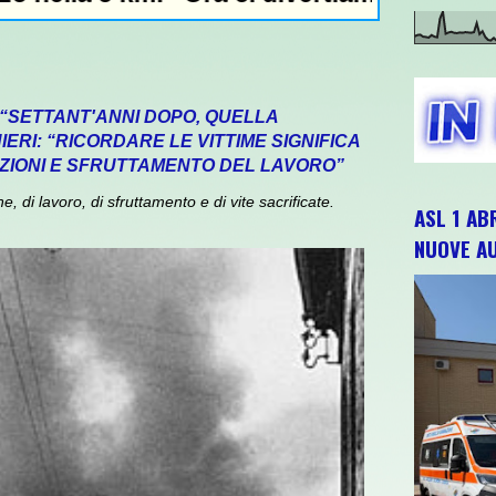
 “SETTANT'ANNI DOPO, QUELLA
ERI: “RICORDARE LE VITTIME SIGNIFICA
ZIONI E SFRUTTAMENTO DEL LAVORO”
 di lavoro, di sfruttamento e di vite sacrificate.
ASL 1 AB
NUOVE A