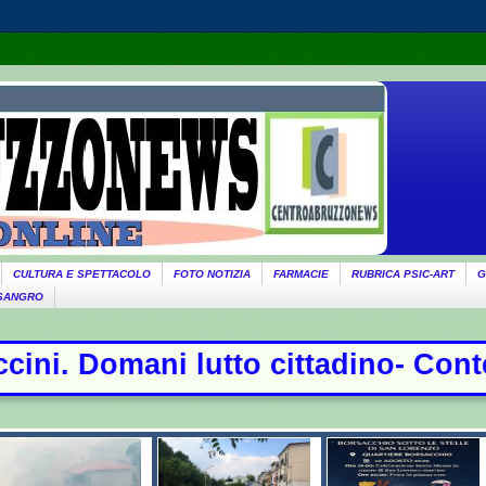
CULTURA E SPETTACOLO
FOTO NOTIZIA
FARMACIE
RUBRICA PSIC-ART
G
 SANGRO
tadino- Conte sfida la commissione 