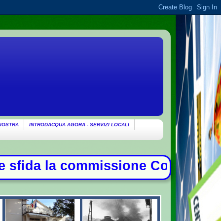
IOSTRA
INTRODACQUA AGORA - SERVIZI LOCALI
Covid, duello con Meloni - Patto di