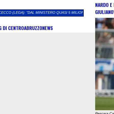
NARDO E 
GIULIANO
NISTERO QUASI 5 MILIONI DI EURO PER L'ABRUZZO. SBLOCCATI 
NG DI CENTROABRUZZONEWS
Pescara Cal