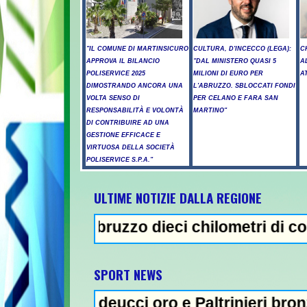
"IL COMUNE DI MARTINSICURO
CULTURA, D'INCECCO (LEGA):
C
APPROVA IL BILANCIO
"DAL MINISTERO QUASI 5
A
POLISERVICE 2025
MILIONI DI EURO PER
A
DIMOSTRANDO ANCORA UNA
L'ABRUZZO. SBLOCCATI FONDI
VOLTA SENSO DI
PER CELANO E FARA SAN
RESPONSABILITÀ E VOLONTÀ
MARTINO"
DI CONTRIBUIRE AD UNA
GESTIONE EFFICACE E
VIRTUOSA DELLA SOCIETÀ
POLISERVICE S.P.A."
ULTIME NOTIZIE DALLA REGIONE
 Abruzzo dieci chilometri di coda - Uccide 
NEWS IN EVIDENZ
SPORT NEWS
ddeucci oro e Paltrinieri bronzo nella 5 km