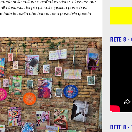
creda nella cultura e nell'educazione. L'assessore
lla fantasia dei più piccoli significa porre basi
te tutte le realtà che hanno reso possibile questa
RETE 8 -
RETE 8 -