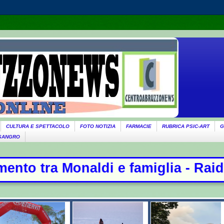
CULTURA E SPETTACOLO
FOTO NOTIZIA
FARMACIE
RUBRICA PSIC-ART
G
 SANGRO
famiglia - Raid russi su Kiev, 17 m