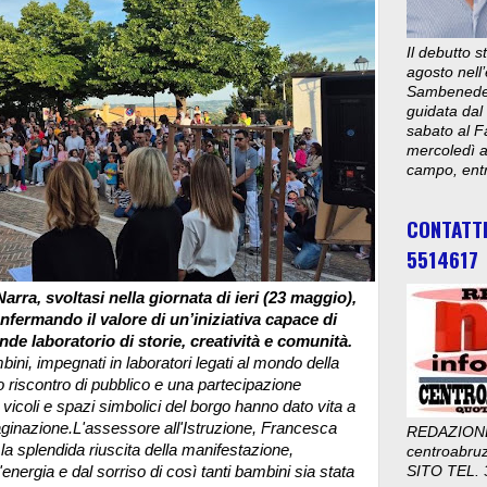
Il debutto 
agosto nell’
Sambenedett
guidata dal
sabato al F
mercoledì al
campo, entr
CONTATT
5514617
arra, svoltasi nella giornata di ieri (23 maggio),
fermando il valore di un’iniziativa capace di
de laboratorio di storie, creatività e comunità.
ini, impegnati in laboratori legati al mondo della
o riscontro di pubblico e una partecipazione
, vicoli e spazi simbolici del borgo hanno dato vita a
aginazione.
L'assessore all'Istruzione, Francesca
REDAZION
a splendida riuscita della manifestazione,
centroabru
nergia e dal sorriso di così tanti bambini sia stata
SITO TEL. 