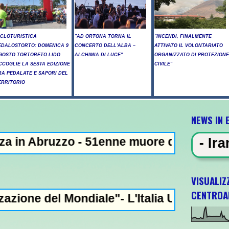
ICLOTURISTICA
"AD ORTONA TORNA IL
"INCENDI, FINALMENTE
EDALOSTORTO: DOMENICA 9
CONCERTO DELL'ALBA –
ATTIVATO IL VOLONTARIATO
GOSTO TORTORETO LIDO
ALCHIMIA DI LUCE"
ORGANIZZATO DI PROTEZIONE
CCOGLIE LA SESTA EDIZIONE
CIVILE"
RA PEDALATE E SAPORI DEL
ERRITORIO
NEWS IN 
 - 51enne muore dopo lo schianto contro un
IN EVIDENZA - Iran: "Raggiunto l'
VISUALIZ
CENTROA
iale"- L'Italia U21 il 5 ottobre a Pescara 