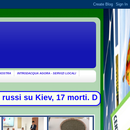
IOSTRA
INTRODACQUA AGORA - SERVIZI LOCALI
orti. Drone con esplosivo trovato 