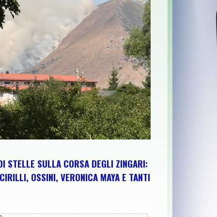
STA EDIZIONE TRA PEDALATE E SAPORI DEL TERRITORIO
>>
"A
DI STELLE SULLA CORSA DEGLI ZINGARI:
CIRILLI, OSSINI, VERONICA MAYA E TANTI